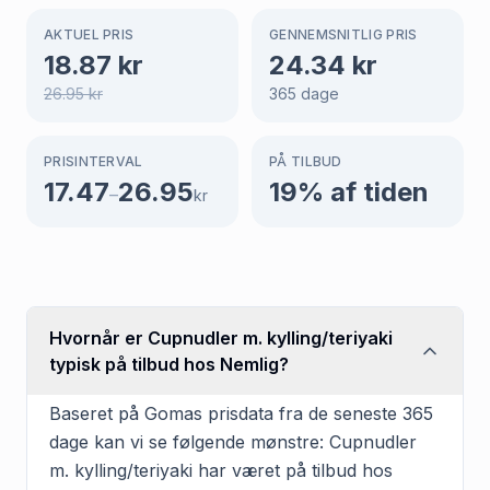
AKTUEL PRIS
GENNEMSNITLIG PRIS
18.87
kr
24.34
kr
26.95
kr
365
dage
PRISINTERVAL
PÅ TILBUD
17.47
26.95
19
% af tiden
–
kr
Hvornår er Cupnudler m. kylling/teriyaki
typisk på tilbud hos Nemlig?
Baseret på Gomas prisdata fra de seneste 365
dage kan vi se følgende mønstre: Cupnudler
m. kylling/teriyaki har været på tilbud hos