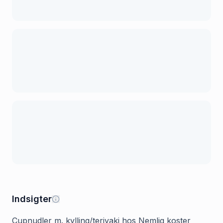
Indsigter
Cupnudler m. kylling/teriyaki hos Nemlig koster