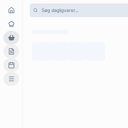
Goma
Opskrifter
Dagligvarer
Indkøbslisten
Madplan
Mere