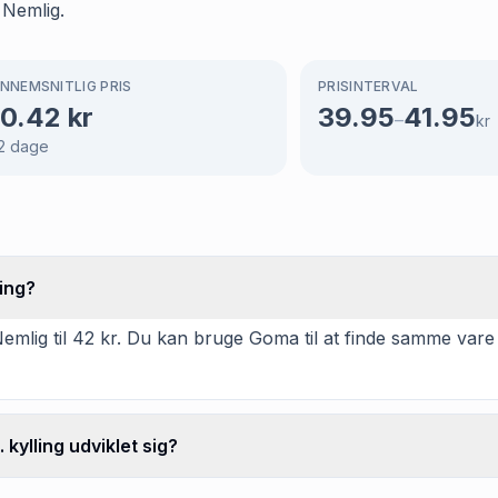
 Nemlig.
NNEMSNITLIG PRIS
PRISINTERVAL
0.42
kr
39.95
41.95
–
kr
2
dage
ing?
mlig til 42 kr. Du kan bruge Goma til at finde samme vare
ylling udviklet sig?