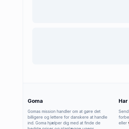
Goma
Har
Gomas mission handler om at gøre det
Send 
billigere og lettere for danskere at handle
forbe
ind. Goma hjælper dig med at finde de
eller
bedste priser og planlægge ugens