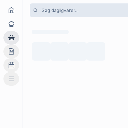
Goma
Opskrifter
Dagligvarer
Indkøbslisten
Madplan
Mere