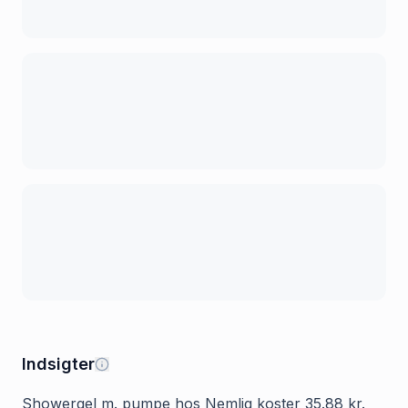
Indsigter
Showergel m. pumpe hos Nemlig koster 35.88 kr.