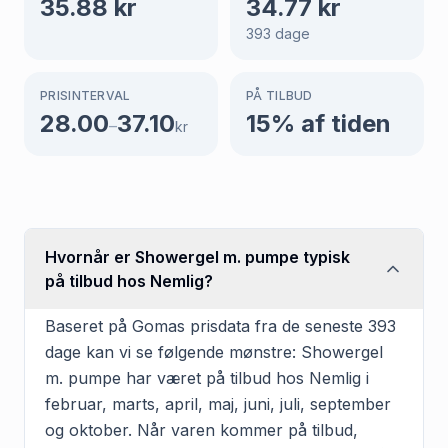
35.88
kr
34.77
kr
393
dage
PRISINTERVAL
PÅ TILBUD
28.00
37.10
15
% af tiden
–
kr
Hvornår er Showergel m. pumpe typisk
på tilbud hos Nemlig?
Baseret på Gomas prisdata fra de seneste 393
dage kan vi se følgende mønstre: Showergel
m. pumpe har været på tilbud hos Nemlig i
februar, marts, april, maj, juni, juli, september
og oktober. Når varen kommer på tilbud,