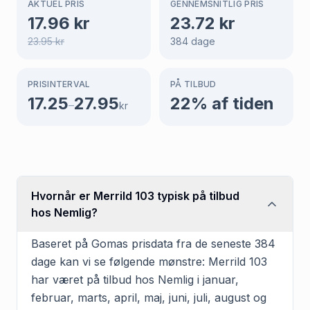
AKTUEL PRIS
GENNEMSNITLIG PRIS
17.96
kr
23.72
kr
23.95
kr
384
dage
PRISINTERVAL
PÅ TILBUD
17.25
27.95
22
% af tiden
–
kr
Hvornår er Merrild 103 typisk på tilbud
hos Nemlig?
Baseret på Gomas prisdata fra de seneste 384
dage kan vi se følgende mønstre: Merrild 103
har været på tilbud hos Nemlig i januar,
februar, marts, april, maj, juni, juli, august og