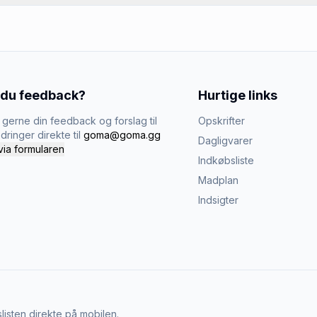
 du feedback?
Hurtige links
gerne din feedback og forslag til
Opskrifter
dringer direkte til
goma@goma.gg
Dagligvarer
via formularen
Indkøbsliste
Madplan
Indsigter
listen direkte på mobilen.