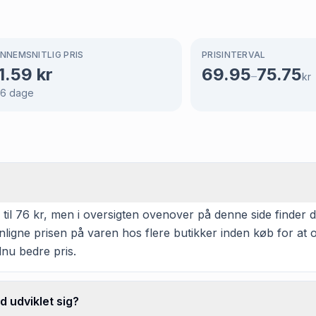
NNEMSNITLIG PRIS
PRISINTERVAL
1.59
kr
69.95
75.75
–
kr
66
dage
il 76 kr, men i oversigten ovenover på denne side finder du
enligne prisen på varen hos flere butikker inden køb for a
dnu bedre pris.
d udviklet sig?