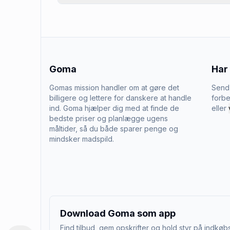
Goma
Har
Gomas mission handler om at gøre det
Send 
billigere og lettere for danskere at handle
forbe
ind. Goma hjælper dig med at finde de
eller
bedste priser og planlægge ugens
måltider, så du både sparer penge og
mindsker madspild.
Download Goma som app
Find tilbud, gem opskrifter og hold styr på indkøbs