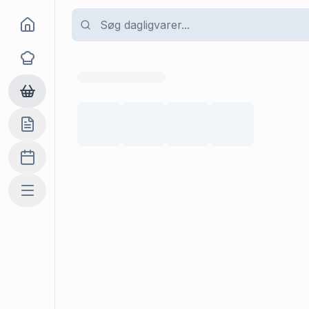
Goma
Opskrifter
Dagligvarer
Indkøbslisten
Madplan
Mere