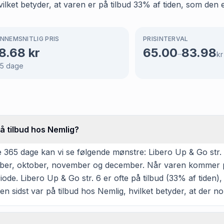
lket betyder, at varen er på tilbud 33% af tiden, som den er
NNEMSNITLIG PRIS
PRISINTERVAL
8.68
kr
65.00
83.98
–
kr
5
dage
på tilbud hos Nemlig?
 365 dage kan vi se følgende mønstre: Libero Up & Go str. 6
ptember, oktober, november og december. Når varen kommer p
ode. Libero Up & Go str. 6 er ofte på tilbud (33% af tiden), 
en sidst var på tilbud hos Nemlig, hvilket betyder, at der nok