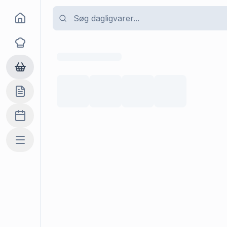
Goma
Opskrifter
Dagligvarer
Indkøbslisten
Madplan
Mere