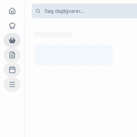
Goma
Opskrifter
Dagligvarer
Indkøbslisten
Madplan
Mere