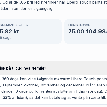
n. Ud af de 365 prisregistreringer har Libero Touch pants s
 tiden, som den er tilgængelig.
NNEMSNITLIG PRIS
PRISINTERVAL
5.82
kr
75.00
104.98
–
69
dage
isk på tilbud hos Nemlig?
 369 dage kan vi se følgende mønstre: Libero Touch pants st
ugust, september, oktober, november og december. Når varen 
dende i 6 dage og forventes at slutte om 1 dag (søndag). D
 (33% af tiden), så det kan betale sig at vente på næste tilbu