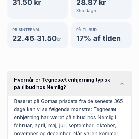
31.50
kr
28.87
kr
365
dage
PRISINTERVAL
PÅ TILBUD
22.46
31.50
17
% af tiden
–
kr
Hvornår er Tegnesæt enhjørning typisk
på tilbud hos Nemlig?
Baseret på Gomas prisdata fra de seneste 365
dage kan vi se følgende mønstre: Tegnesæt
enhjørning har været på tilbud hos Nemlig i
februar, april, maj, juli, september, oktober,
november og december. Når varen kommer