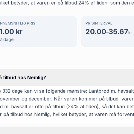
ket betyder, at varen er på tilbud 24% af tiden, som den er
NNEMSNITLIG PRIS
PRISINTERVAL
1.00
kr
20.00
35.67
–
kr
2
dage
å tilbud hos Nemlig?
 332 dage kan vi se følgende mønstre: Lantbrød m. havsalt 
r, november og december. Når varen kommer på tilbud, varer 
m. havsalt er ofte på tilbud (24% af tiden), så det kan beta
ar på tilbud hos Nemlig, hvilket betyder, at varen må forven