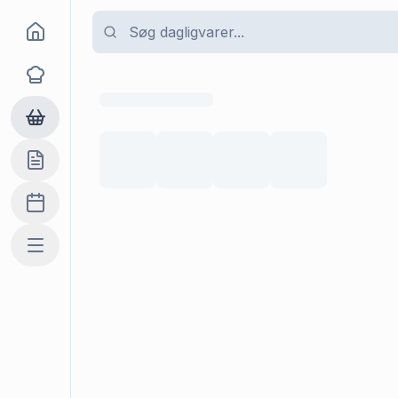
Goma
Opskrifter
Dagligvarer
Indkøbslisten
Madplan
Mere