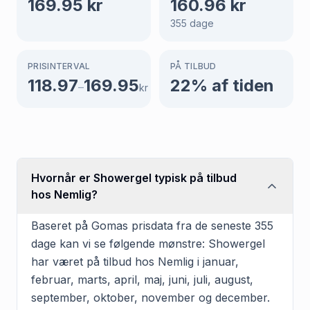
169.95
kr
160.96
kr
355
dage
PRISINTERVAL
PÅ TILBUD
118.97
169.95
22
% af tiden
–
kr
Hvornår er Showergel typisk på tilbud
hos Nemlig?
Baseret på Gomas prisdata fra de seneste 355
dage kan vi se følgende mønstre: Showergel
har været på tilbud hos Nemlig i januar,
februar, marts, april, maj, juni, juli, august,
september, oktober, november og december.