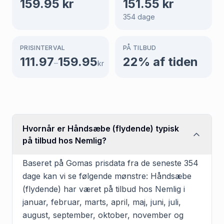
159.95
kr
151.55
kr
354
dage
PRISINTERVAL
PÅ TILBUD
111.97
159.95
22
% af tiden
–
kr
Hvornår er Håndsæbe (flydende) typisk
på tilbud hos Nemlig?
Baseret på Gomas prisdata fra de seneste 354
dage kan vi se følgende mønstre: Håndsæbe
(flydende) har været på tilbud hos Nemlig i
januar, februar, marts, april, maj, juni, juli,
august, september, oktober, november og