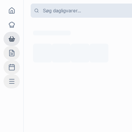
Goma
Opskrifter
Dagligvarer
Indkøbslisten
Madplan
Mere