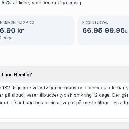
d 55% af tiden, som den er tilgængelig.
NNEMSNITLIG PRIS
PRISINTERVAL
6.90
kr
66.95
99.95
–
kr
2
dage
ud hos Nemlig?
 182 dage kan vi se følgende mønstre: Lammeculotte har vær
r på tilbud, varer tilbuddet typisk omkring 12 dage. Der gå
en), så det kan betale sig at vente på næste tilbud, hvis du 