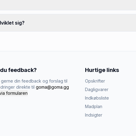
iklet sig?
 du feedback?
Hurtige links
gerne din feedback og forslag til
Opskrifter
dringer direkte til
goma@goma.gg
Dagligvarer
via formularen
Indkøbsliste
Madplan
Indsigter