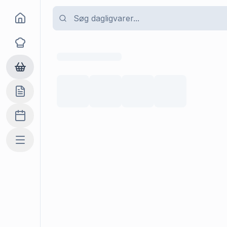
Goma
Opskrifter
Dagligvarer
Indkøbslisten
Madplan
Mere