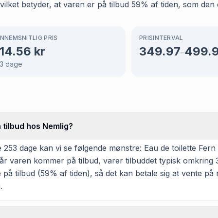
lket betyder, at varen er på tilbud 59% af tiden, som den e
NNEMSNITLIG PRIS
PRISINTERVAL
14.56
kr
349.97
499.
–
3
dage
å tilbud hos Nemlig?
253 dage kan vi se følgende mønstre: Eau de toilette Fern 
. Når varen kommer på tilbud, varer tilbuddet typisk omkrin
e på tilbud (59% af tiden), så det kan betale sig at vente på 
.