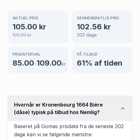
AKTUEL PRIS
GENNEMSNITLIG PRIS
105.00
kr
102.56
kr
109.00
kr
202
dage
PRISINTERVAL
PÅ TILBUD
85.00
109.00
61
% af tiden
–
kr
Hvornår er Kronenbourg 1664 Bière
(dåse) typisk på tilbud hos Nemlig?
Baseret på Gomas prisdata fra de seneste 202
dage kan vi se følgende mønstre: