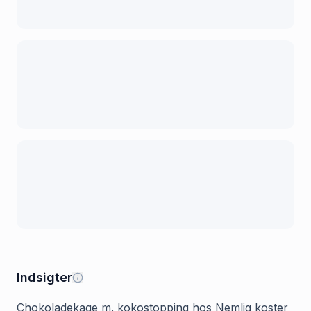
Indsigter
Chokoladekage m. kokostopping hos Nemlig koster