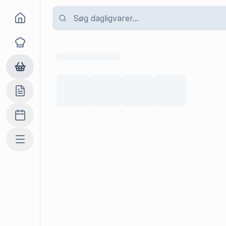
Goma
Opskrifter
Dagligvarer
Indkøbslisten
Madplan
Mere