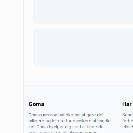
Goma
Har
Gomas mission handler om at gøre det
Send 
billigere og lettere for danskere at handle
forbe
ind. Goma hjælper dig med at finde de
eller
bedste priser og planlægge ugens