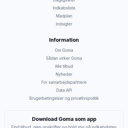
Indkøbsliste
Madplan
Indsigter
Information
Om Goma
Sådan virker Goma
Alle tilbud
Nyheder
For samarbejdspartnere
Data API
Brugerbetingelser og privatlivspolitik
Download Goma som app
Find tilbud, gem opskrifter og hold styr på indkøbslisten