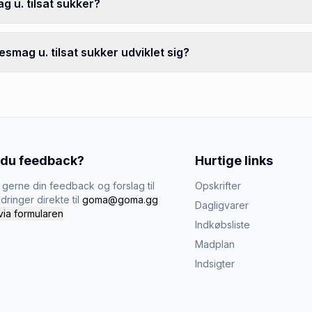
g u. tilsat sukker?
smag u. tilsat sukker udviklet sig?
 du feedback?
Hurtige links
gerne din feedback og forslag til
Opskrifter
dringer direkte til
goma@goma.gg
Dagligvarer
via formularen
Indkøbsliste
Madplan
Indsigter