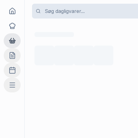
Goma
Opskrifter
Dagligvarer
Indkøbslisten
Madplan
Mere