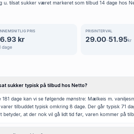
g u. tilsat sukker været markeret som tilbud 14 dage hos Net
NNEMSNITLIG PRIS
PRISINTERVAL
6.93
kr
29.00
51.95
–
kr
1
dage
sat sukker typisk på tilbud hos Netto?
181 dage kan vi se følgende mønstre: Mælkeis m. vaniljesma
, varer tilbuddet typisk omkring 8 dage. Der går typisk 71 d
t betyder, at der nok vil gå lidt tid før, varen kommer på til