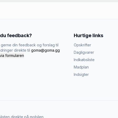
 du feedback?
Hurtige links
gerne din feedback og forslag til
Opskrifter
dringer direkte til
goma@goma.gg
Dagligvarer
via formularen
Indkøbsliste
Madplan
Indsigter
listen direkte på mobilen.