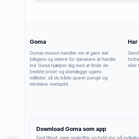
Goma
Har
Gomas mission handler om at gøre det
Send 
billigere og lettere for danskere at handle
forbe
ind. Goma hjælper dig med at finde de
eller
bedste priser og planlægge ugens
måltider, så du både sparer penge og
mindsker madspild.
Download Goma som app
Find tilbud, gem opskrifter og hold styr på indkøbs