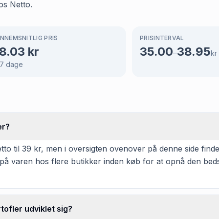
os Netto.
NNEMSNITLIG PRIS
PRISINTERVAL
8.03
kr
35.00
38.95
–
kr
7
dage
er?
to til 39 kr, men i oversigten ovenover på denne side finder 
 på varen hos flere butikker inden køb for at opnå den beds
tofler udviklet sig?