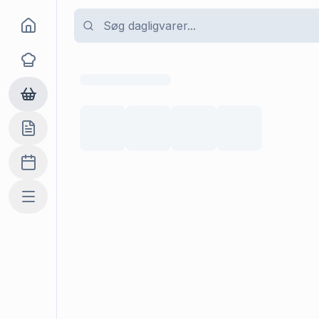
Goma
Opskrifter
Dagligvarer
Indkøbslisten
Madplan
Mere