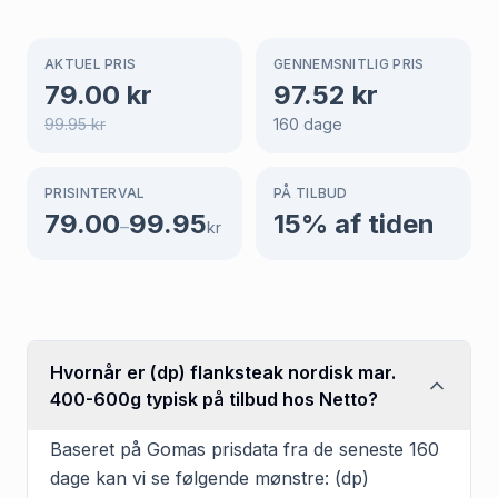
AKTUEL PRIS
GENNEMSNITLIG PRIS
79.00
kr
97.52
kr
99.95
kr
160
dage
PRISINTERVAL
PÅ TILBUD
79.00
99.95
15
% af tiden
–
kr
Hvornår er (dp) flanksteak nordisk mar.
400-600g typisk på tilbud hos Netto?
Baseret på Gomas prisdata fra de seneste 160
dage kan vi se følgende mønstre: (dp)