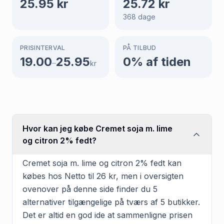
25.95
kr
25.72
kr
368
dage
PRISINTERVAL
PÅ TILBUD
19.00
25.95
0
% af tiden
–
kr
Hvor kan jeg købe Cremet soja m. lime
og citron 2% fedt?
Cremet soja m. lime og citron 2% fedt kan
købes hos Netto til 26 kr, men i oversigten
ovenover på denne side finder du 5
alternativer tilgængelige på tværs af 5 butikker.
Det er altid en god ide at sammenligne prisen