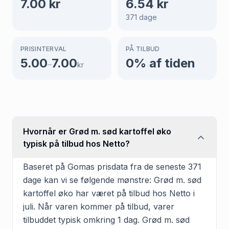
7.00
kr
6.54
kr
371
dage
PRISINTERVAL
PÅ TILBUD
5.00
7.00
0
% af tiden
–
kr
Hvornår er Grød m. sød kartoffel øko
typisk på tilbud hos Netto?
Baseret på Gomas prisdata fra de seneste 371
dage kan vi se følgende mønstre: Grød m. sød
kartoffel øko har været på tilbud hos Netto i
juli. Når varen kommer på tilbud, varer
tilbuddet typisk omkring 1 dag. Grød m. sød