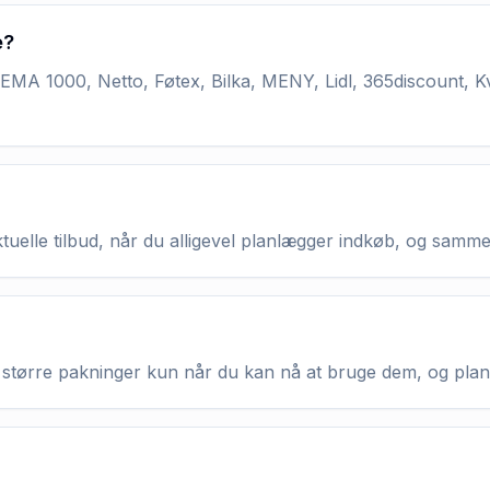
e?
MA 1000, Netto, Føtex, Bilka, MENY, Lidl, 365discount, K
aktuelle tilbud, når du alligevel planlægger indkøb, og samm
køb større pakninger kun når du kan nå at bruge dem, og pla