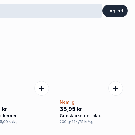
Log ind
g
Nemlig
 kr
38,95 kr
rkerner
Græskarkerner øko.
55,00 kr/kg
200
g
· 194,75 kr/kg