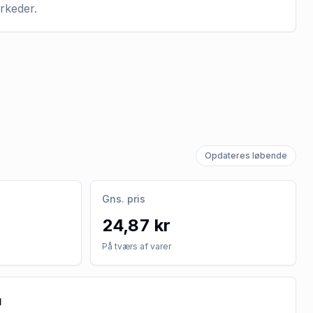
arkeder.
Opdateres løbende
Gns. pris
24,87 kr
På tværs af varer
u