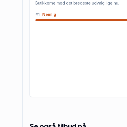
Butikkerne med det bredeste udvalg lige nu.
#
1
Nemlig
Se også tilbud på