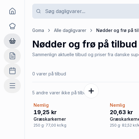
Goma
Opskrifter
Goma
Alle dagligvarer
Nødder og frø
på ti
Nødder og frø
på tilbud
Dagligvarer
Sammenlign aktuelle tilbud og priser fra danske su
Indkøbslisten
Madplan
0 varer på tilbud
Mere
5 andre varer ikke på tilbud
Nemlig
Nemlig
19,25 kr
20,63 kr
Græskarkerner
Græskarkerne
250
g
· 77,00 kr/kg
250
g
· 82,52 kr/