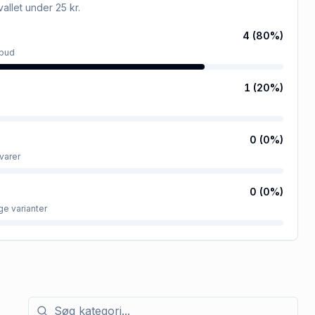
rvallet
under 25 kr
.
4
(
80
%)
lbud
1
(
20
%)
0
(
0
%)
varer
0
(
0
%)
ge varianter
Søg efter kategori med tilbud