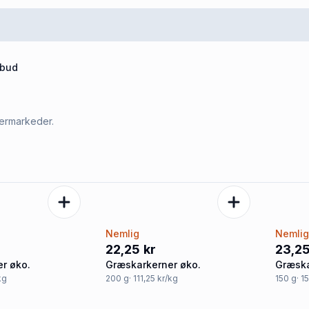
lbud
permarkeder.
Nemlig
Nemli
22,25 kr
23,25
r øko.
Græskarkerner øko.
Græska
kg
200
g
· 111,25 kr/kg
150
g
· 1