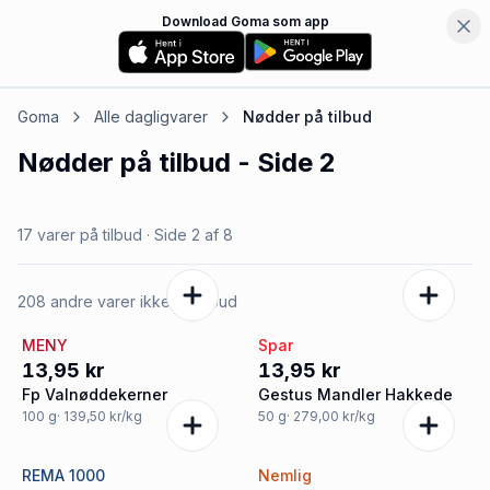
Download Goma som app
Goma
Alle dagligvarer
Nødder
på tilbud
Nødder
på tilbud
- Side 2
17 varer på tilbud
· Side
2
af
8
208 andre varer ikke på tilbud
MENY
Spar
13,95 kr
13,95 kr
Fp Valnøddekerner
Gestus Mandler Hakkede
100
g
· 139,50 kr/kg
50
g
· 279,00 kr/kg
REMA 1000
Nemlig