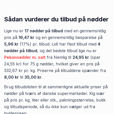
Sådan vurderer du tilbud på
nødder
Lige nu er
17
nødder
på tilbud
med en gennemsnitlig
pris på
19,47 kr
og en gennemsnitlig besparelse på
5,96 kr
(
17
%) pr. tilbud.
Lidl
har flest tilbud med
4
nødder
på tilbud
,
og det bedste tilbud lige nu er
Pekannødder m. salt
fra
Nemlig
til
24,95 kr
(spar
24,55 kr
)
for
75
g
nødder
, hvilket giver en pris på
332,67 kr
pr.
kg
.
Priserne på tilbuddene spænder fra
8,00 kr
til
35,00 kr
.
Brug tilbudslisten til at sammenligne aktuelle priser på
nødder på tværs af danske supermarkeder. Kig især
på pris pr. kg, liter eller stk., pakningsstørrelse, butik
og tilbudsperiode, så du ikke kun vælger ud fra
hyldeprisen.