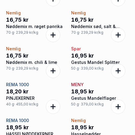
Nemlig
Nemlig
16,75 kr
16,75 kr
Nøddemix m. røget paprika
Nøddemix sød, salt &
krydret
70
g
· 239,29 kr/kg
70
g
· 239,29 kr/kg
Nemlig
Spar
16,75 kr
16,95 kr
Nøddemix m. chili & lime
Gestus Mandel Splitter
70
g
· 239,29 kr/kg
50
g
· 339,00 kr/kg
REMA 1000
MENY
18,20 kr
18,95 kr
PINJEKERNER
Gestus Mandelflager
40
g
· 455,00 kr/kg
50
g
· 379,00 kr/kg
REMA 1000
Nemlig
18,95 kr
18,95 kr
HASSELNØDDEKERNER
Hasselnødder