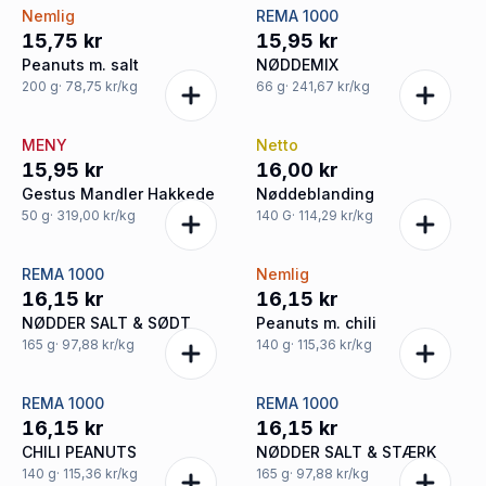
Nemlig
REMA 1000
15,75 kr
15,95 kr
Peanuts m. salt
NØDDEMIX
200
g
· 78,75 kr/kg
66
g
· 241,67 kr/kg
MENY
Netto
15,95 kr
16,00 kr
Gestus Mandler Hakkede
Nøddeblanding
50
g
· 319,00 kr/kg
140
G
· 114,29 kr/kg
REMA 1000
Nemlig
16,15 kr
16,15 kr
NØDDER SALT & SØDT
Peanuts m. chili
165
g
· 97,88 kr/kg
140
g
· 115,36 kr/kg
REMA 1000
REMA 1000
16,15 kr
16,15 kr
CHILI PEANUTS
NØDDER SALT & STÆRK
140
g
· 115,36 kr/kg
165
g
· 97,88 kr/kg