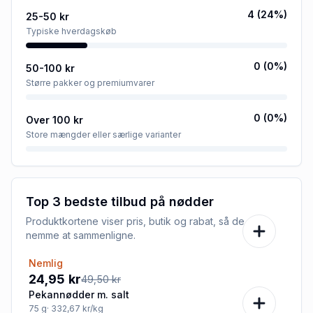
4
(
24
%)
25-50 kr
Typiske hverdagskøb
0
(
0
%)
50-100 kr
Større pakker og premiumvarer
0
(
0
%)
Over 100 kr
Store mængder eller særlige varianter
Top 3 bedste tilbud på
nødder
Produktkortene viser pris, butik og rabat, så de er
nemme at sammenligne.
Nemlig
-50%
24,95 kr
49,50 kr
Pekannødder m. salt
75
g
· 332,67 kr/kg