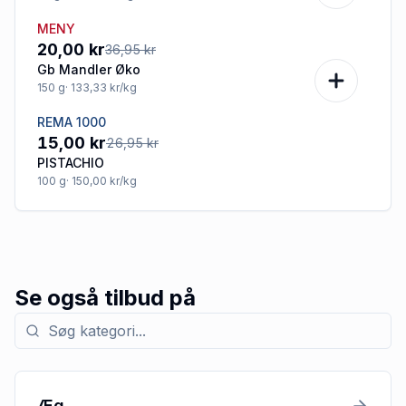
MENY
-46%
20,00 kr
36,95 kr
Gb Mandler Øko
150
g
· 133,33 kr/kg
REMA 1000
-44%
15,00 kr
26,95 kr
PISTACHIO
100
g
· 150,00 kr/kg
Se også tilbud på
Søg efter kategori med tilbud
Æg