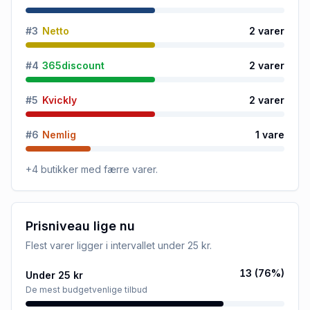
#
3
Netto
2
varer
#
4
365discount
2
varer
#
5
Kvickly
2
varer
#
6
Nemlig
1
vare
+
4
butikker
med færre varer.
Prisniveau lige nu
Flest varer ligger i intervallet
under 25 kr
.
13
(
76
%)
Under 25 kr
De mest budgetvenlige tilbud