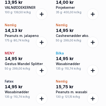
13,95 kr
14,00 kr
VALNØDDEKERNER
Pinjekerner
100
g
· 139,50 kr/kg
35
g
· 400,00 kr/kg
Nemlig
Nemlig
14,13 kr
14,95 kr
Peanuts m. jalapeno
Cashewnødder øko.
175
g
· 80,74 kr/kg
50
g
· 299,00 kr/kg
MENY
Bilka
14,95 kr
14,95 kr
Gestus Mandel Splitter
Wasabinødder
50
g
· 299,00 kr/kg
135
g
· 110,74 kr/kg
Føtex
Nemlig
14,95 kr
15,75 kr
Wasabinødder
Peanuts m. wasabi
135
g
· 110,74 kr/kg
130
g
· 121,15 kr/kg