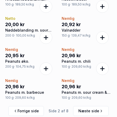
100
g
· 189,50 kr/kg
100
g
· 189,50 kr/kg
Netto
Nemlig
20,00 kr
20,92 kr
Nøddeblanding m. sour
Valnødder
cream & onion
200
G
· 100,00 kr/kg
150
g
· 139,47 kr/kg
Nemlig
Nemlig
20,95 kr
20,96 kr
Peanuts øko.
Peanuts m. chili
200
g
· 104,75 kr/kg
100
g
· 209,60 kr/kg
Nemlig
Nemlig
20,96 kr
20,96 kr
Peanuts m. barbecue
Peanuts m. sour cream &
onion
100
g
· 209,60 kr/kg
100
g
· 209,60 kr/kg
Forrige side
Side
2
af
8
Næste side