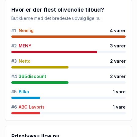
Hvor er der flest olivenolie tilbud?
Butikkerne med det bredeste udvalg lige nu.
#
1
Nemlig
4
varer
#
2
MENY
3
varer
#
3
Netto
2
varer
#
4
365discount
2
varer
#
5
Bilka
1
vare
#
6
ABC Lavpris
1
vare
Prisniveau lige nu