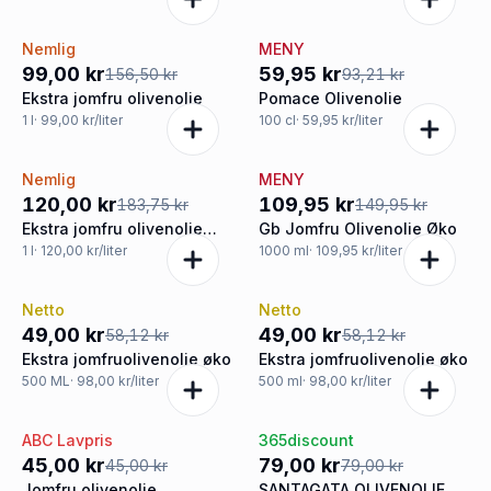
Nemlig
MENY
-37%
-36%
99,00 kr
59,95 kr
156,50 kr
93,21 kr
Ekstra jomfru olivenolie
Pomace Olivenolie
1
l
· 99,00 kr/liter
100
cl
· 59,95 kr/liter
Nemlig
MENY
-35%
-27%
120,00 kr
109,95 kr
183,75 kr
149,95 kr
Ekstra jomfru olivenolie
Gb Jomfru Olivenolie Øko
øko
1
l
· 120,00 kr/liter
1000
ml
· 109,95 kr/liter
Netto
Netto
-16%
-16%
49,00 kr
49,00 kr
58,12 kr
58,12 kr
Ekstra jomfruolivenolie øko
Ekstra jomfruolivenolie øko
500
ML
· 98,00 kr/liter
500
ml
· 98,00 kr/liter
ABC Lavpris
365discount
Tilbud
Tilbud
45,00 kr
79,00 kr
45,00 kr
79,00 kr
Jomfru olivenolie
SANTAGATA OLIVENOLIE