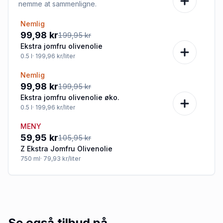
nemme at sammenligne.
Nemlig
-50%
99,98 kr
199,95 kr
Ekstra jomfru olivenolie
0.5
l
· 199,96 kr/liter
Nemlig
-50%
99,98 kr
199,95 kr
Ekstra jomfru olivenolie øko.
0.5
l
· 199,96 kr/liter
MENY
-43%
59,95 kr
105,95 kr
Z Ekstra Jomfru Olivenolie
750
ml
· 79,93 kr/liter
Se også tilbud på