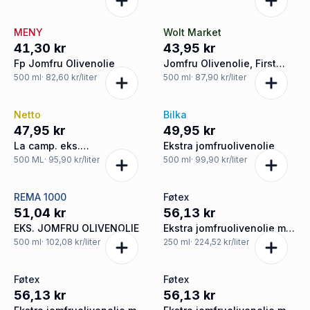
MENY
Wolt Market
41,30 kr
43,95 kr
Fp Jomfru Olivenolie
Jomfru Olivenolie, First
Price
500
ml
· 82,60 kr/liter
500
ml
· 87,90 kr/liter
Netto
Bilka
47,95 kr
49,95 kr
La camp. eks.
Ekstra jomfruolivenolie
jomfruolivenolie squeeze
500
ML
· 95,90 kr/liter
500
ml
· 99,90 kr/liter
REMA 1000
Føtex
51,04 kr
56,13 kr
EKS. JOMFRU OLIVENOLIE
Ekstra jomfruolivenolie m.
basilikum
500
ml
· 102,08 kr/liter
250
ml
· 224,52 kr/liter
Føtex
Føtex
56,13 kr
56,13 kr