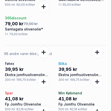
EXTRA SANTAGATA
500
ml
· 90,00 kr/liter
1
l
· 55,00 kr/liter
365discount
Tilbud
79,00 kr
79,00 kr
Santagata olivenolie*
1
l
· 79,00 kr/liter
98 andre varer ikke på tilbud
Føtex
Bilka
39,95 kr
39,95 kr
Ekstra jomfruolivenolie
Ekstra jomfruolivenolie
spray
spray
200
ml
· 199,75 kr/liter
200
ml
· 199,75 kr/liter
Spar
Min Købmand
41,08 kr
41,08 kr
Fp Jomfru Olivenolie
Fp Jomfru Olivenolie
500
ml
· 82,16 kr/liter
500
ml
· 82,16 kr/liter