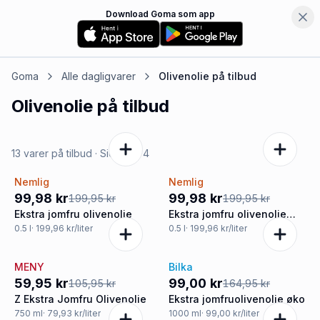
Download Goma som app
Goma
Alle dagligvarer
Olivenolie
på tilbud
Olivenolie
på tilbud
13 varer på tilbud
· Side
1
af
4
Nemlig
Nemlig
-50%
-50%
99,98 kr
99,98 kr
199,95 kr
199,95 kr
Ekstra jomfru olivenolie
Ekstra jomfru olivenolie
øko.
0.5
l
· 199,96 kr/liter
0.5
l
· 199,96 kr/liter
MENY
Bilka
-43%
-40%
59,95 kr
99,00 kr
105,95 kr
164,95 kr
Z Ekstra Jomfru Olivenolie
Ekstra jomfruolivenolie øko
750
ml
· 79,93 kr/liter
1000
ml
· 99,00 kr/liter