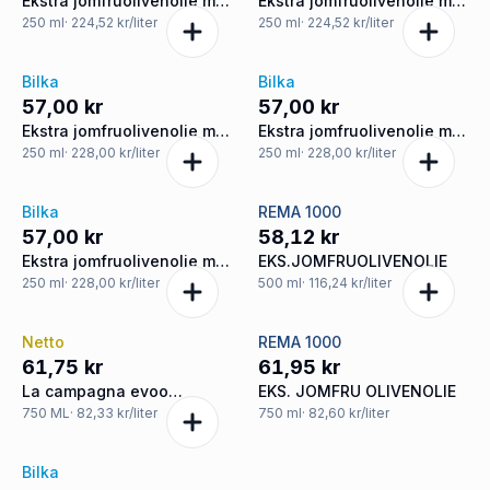
Ekstra jomfruolivenolie m.
Ekstra jomfruolivenolie m.
hvidløg
chili
250
ml
· 224,52 kr/liter
250
ml
· 224,52 kr/liter
Bilka
Bilka
57,00 kr
57,00 kr
Ekstra jomfruolivenolie m.
Ekstra jomfruolivenolie m.
chili
basilikum
250
ml
· 228,00 kr/liter
250
ml
· 228,00 kr/liter
Bilka
REMA 1000
57,00 kr
58,12 kr
Ekstra jomfruolivenolie m.
EKS.JOMFRUOLIVENOLIE
hvidløg
250
ml
· 228,00 kr/liter
500
ml
· 116,24 kr/liter
Netto
REMA 1000
61,75 kr
61,95 kr
La campagna evoo
EKS. JOMFRU OLIVENOLIE
12x750ml pet
750
ML
· 82,33 kr/liter
750
ml
· 82,60 kr/liter
Bilka