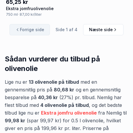
65,25 kr
Ekstra jomfruolivenolie
750
ml
· 87,00 kr/liter
Forrige side
Side
1
af
4
Næste side
Sådan vurderer du tilbud på
olivenolie
Lige nu er
13
olivenolie
på tilbud
med en
gennemsnitlig pris på
80,68 kr
og en gennemsnitlig
besparelse på
40,36 kr
(
27
%) pr. tilbud.
Nemlig
har
flest tilbud med
4
olivenolie
på tilbud
,
og det bedste
tilbud lige nu er
Ekstra jomfru olivenolie
fra
Nemlig
til
99,98 kr
(spar
99,97 kr
)
for
0.5
l
olivenolie
, hvilket
giver en pris på
199,96 kr
pr.
liter
.
Priserne på