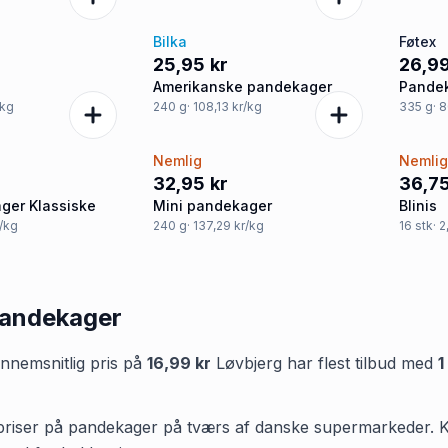
Bilka
Føtex
25,95 kr
26,99
Amerikanske pandekager
Pande
/kg
240
g
· 108,13 kr/kg
335
g
· 
Nemlig
Nemli
32,95 kr
36,75
ger Klassiske
Mini pandekager
Blinis
r/kg
240
g
· 137,29 kr/kg
16
stk
· 
andekager
nemsnitlig pris på
16,99 kr
Løvbjerg
har flest tilbud med
1
 priser på pandekager på tværs af danske supermarkeder. Kig i