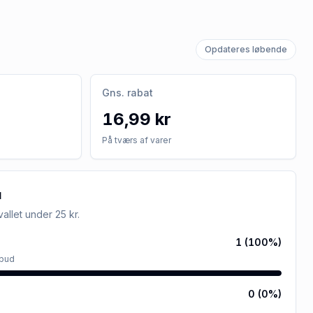
Opdateres løbende
Gns. rabat
16,99 kr
På tværs af varer
u
rvallet
under 25 kr
.
1
(
100
%)
lbud
0
(
0
%)