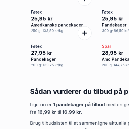
Føtex
Føtex
25,95 kr
25,95 kr
Amerikanske pandekager
Pandekager
250
g
· 103,80 kr/kg
300
g
· 86,50 kr
Føtex
Spar
27,95 kr
28,95 kr
Pandekager
Amo Pandeka
200
g
· 139,75 kr/kg
200
g
· 144,75 k
Sådan vurderer du tilbud på
p
Lige nu er
1
pandekager
på tilbud
med en gen
fra
16,99 kr
til
16,99 kr
.
Brug tilbudslisten til at sammenligne aktuelle