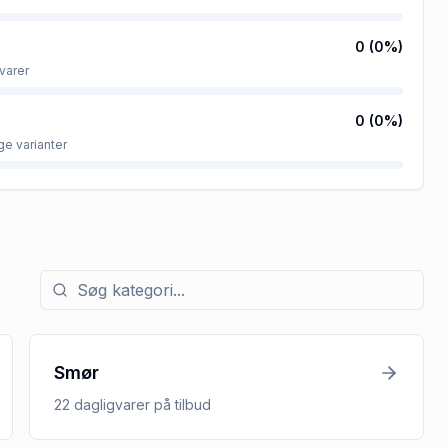
0
(
0
%)
varer
0
(
0
%)
ge varianter
Søg efter kategori med tilbud
Smør
22
dagligvarer
på tilbud