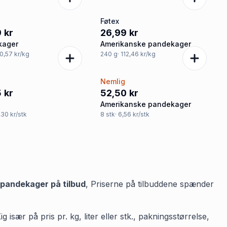
Føtex
 kr
26,99 kr
kager
Amerikanske pandekager
80,57 kr/kg
240
g
· 112,46 kr/kg
g
Nemlig
 kr
52,50 kr
Amerikanske pandekager
2,30 kr/stk
8
stk
· 6,56 kr/stk
pandekager
på tilbud
,
Priserne på tilbuddene spænder
sær på pris pr. kg, liter eller stk., pakningsstørrelse,