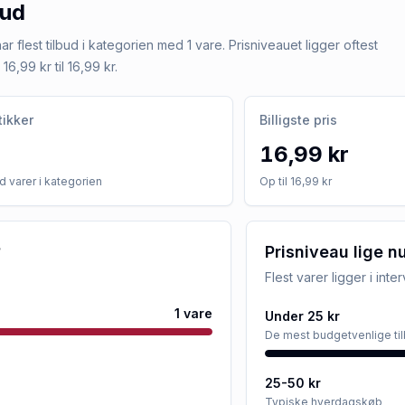
bud
r flest tilbud i kategorien med 1 vare. Prisniveauet ligger oftest
16,99 kr til 16,99 kr.
tikker
Billigste pris
16,99 kr
 varer i kategorien
Op til 16,99 kr
?
Prisniveau lige n
Flest varer ligger i inte
1
vare
Under 25 kr
De mest budgetvenlige ti
25-50 kr
Typiske hverdagskøb