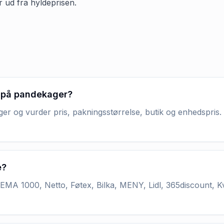
r ud fra hyldeprisen.
d på pandekager?
r og vurder pris, pakningsstørrelse, butik og enhedspris. 
e?
MA 1000, Netto, Føtex, Bilka, MENY, Lidl, 365discount, K