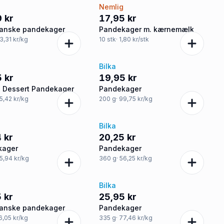
Nemlig
 kr
17,95 kr
anske pandekager
Pandekager m. kærnemælk
33,31 kr/kg
10
stk
· 1,80 kr/stk
Bilka
 kr
19,95 kr
 Dessert Pandekager
Pandekager
55,42 kr/kg
200
g
· 99,75 kr/kg
Bilka
 kr
20,25 kr
kager
Pandekager
55,94 kr/kg
360
g
· 56,25 kr/kg
Bilka
 kr
25,95 kr
anske pandekager
Pandekager
16,05 kr/kg
335
g
· 77,46 kr/kg