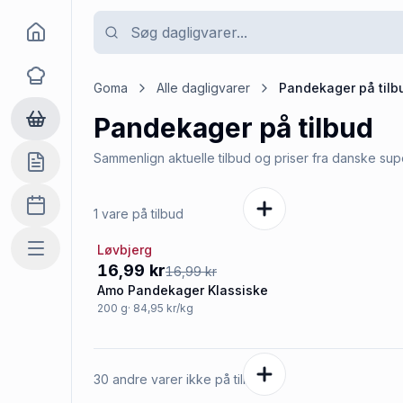
Goma
Opskrifter
Goma
Alle dagligvarer
Pandekager
på tilb
Pandekager
på tilbud
Dagligvarer
Sammenlign aktuelle tilbud og priser fra danske su
Indkøbslisten
Madplan
1 vare på tilbud
Løvbjerg
Mere
Tilbud
16,99 kr
16,99 kr
Amo Pandekager Klassiske
200
g
· 84,95 kr/kg
30 andre varer ikke på tilbud