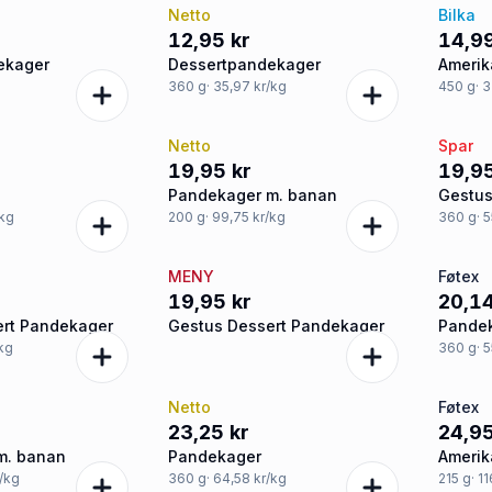
Netto
Bilka
12,95 kr
14,99
ekager
Dessertpandekager
Amerik
360
g
· 35,97 kr/kg
450
g
· 
Netto
Spar
19,95 kr
19,95
Pandekager m. banan
Gestus
/kg
200
g
· 99,75 kr/kg
360
g
· 
d
MENY
Føtex
19,95 kr
20,14
ert Pandekager
Gestus Dessert Pandekager
Pande
/kg
360
g
· 
Netto
Føtex
23,25 kr
24,95
m. banan
Pandekager
Amerik
r/kg
360
g
· 64,58 kr/kg
215
g
· 1