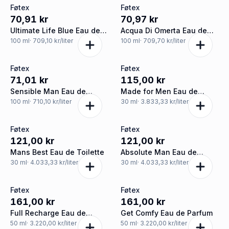
Føtex
Føtex
70,91 kr
70,97 kr
Ultimate Life Blue Eau de
Acqua Di Omerta Eau de
Toilette
Toilette
100
ml
· 709,10 kr/liter
100
ml
· 709,70 kr/liter
Føtex
Føtex
71,01 kr
115,00 kr
Sensible Man Eau de
Made for Men Eau de
Toilette
Toilette
100
ml
· 710,10 kr/liter
30
ml
· 3.833,33 kr/liter
Føtex
Føtex
121,00 kr
121,00 kr
Mans Best Eau de Toilette
Absolute Man Eau de
Toilette
30
ml
· 4.033,33 kr/liter
30
ml
· 4.033,33 kr/liter
Føtex
Føtex
161,00 kr
161,00 kr
Full Recharge Eau de
Get Comfy Eau de Parfum
Parfum
50
ml
· 3.220,00 kr/liter
50
ml
· 3.220,00 kr/liter