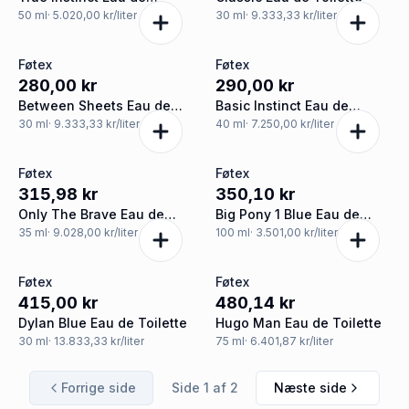
Parfum
50
ml
· 5.020,00 kr/liter
30
ml
· 9.333,33 kr/liter
Føtex
Føtex
280,00 kr
290,00 kr
Between Sheets Eau de
Basic Instinct Eau de
Toilette
Toilette
30
ml
· 9.333,33 kr/liter
40
ml
· 7.250,00 kr/liter
Føtex
Føtex
315,98 kr
350,10 kr
Only The Brave Eau de
Big Pony 1 Blue Eau de
Toilette
Toilette
35
ml
· 9.028,00 kr/liter
100
ml
· 3.501,00 kr/liter
Føtex
Føtex
415,00 kr
480,14 kr
Dylan Blue Eau de Toilette
Hugo Man Eau de Toilette
30
ml
· 13.833,33 kr/liter
75
ml
· 6.401,87 kr/liter
Forrige side
Side
1
af
2
Næste side