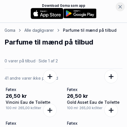
Download Goma som app
Goma
Alle dagligvarer
Parfume til mænd
på tilbud
Parfume til mænd
på tilbud
0 varer på tilbud
· Side
1
af
2
41 andre varer ikke på tilbud
Føtex
Føtex
26,50 kr
26,50 kr
Vincini Eau de Toilette
Gold Asset Eau de Toilette
100
ml
· 265,00 kr/liter
100
ml
· 265,00 kr/liter
Føtex
Føtex