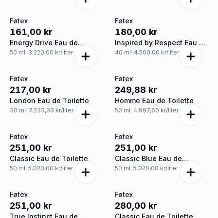
Føtex
Føtex
161,00 kr
180,00 kr
Energy Drive Eau de
Inspired by Respect Eau de
Parfum
Toilette
50
ml
· 3.220,00 kr/liter
40
ml
· 4.500,00 kr/liter
Føtex
Føtex
217,00 kr
249,88 kr
London Eau de Toilette
Homme Eau de Toilette
30
ml
· 7.233,33 kr/liter
50
ml
· 4.997,60 kr/liter
Føtex
Føtex
251,00 kr
251,00 kr
Classic Eau de Toilette
Classic Blue Eau de
Toilette
50
ml
· 5.020,00 kr/liter
50
ml
· 5.020,00 kr/liter
Føtex
Føtex
251,00 kr
280,00 kr
True Instinct Eau de
Classic Eau de Toilette