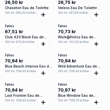
26,50 kr
26,75 kr
Chaseton Eau de Toilette
Veleos Eau De Toilette
100
ml
· 265,00 kr/liter
100
ml
· 267,50 kr/liter
Føtex
Føtex
67,51 kr
70,73 kr
Club 420 Black Eau de
Work@Holics Eau de
Toilette
Toilette
100
ml
· 675,10 kr/liter
100
ml
· 707,30 kr/liter
Føtex
Føtex
70,84 kr
70,84 kr
Blue Beach Intense Eau de
Wild Adventure Eau de
Toilette
Toilette
100
ml
· 708,40 kr/liter
100
ml
· 708,40 kr/liter
Føtex
Føtex
70,84 kr
70,87 kr
Last Frontier Eau de
Blue Window Eau de
Toilette
Toilette
100
ml
· 708,40 kr/liter
100
ml
· 708,70 kr/liter