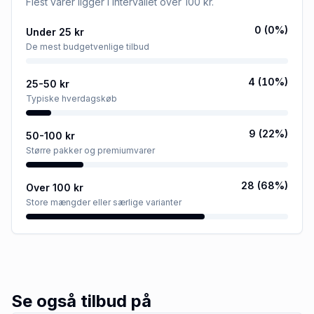
Flest varer ligger i intervallet
over 100 kr
.
0
(
0
%)
Under 25 kr
De mest budgetvenlige tilbud
4
(
10
%)
25-50 kr
Typiske hverdagskøb
9
(
22
%)
50-100 kr
Større pakker og premiumvarer
28
(
68
%)
Over 100 kr
Store mængder eller særlige varianter
Se også tilbud på