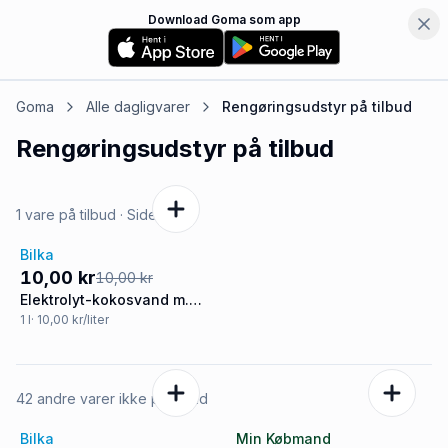
Download Goma som app
Goma
Alle dagligvarer
Rengøringsudstyr
på tilbud
Rengøringsudstyr
på tilbud
1 vare på tilbud
· Side
1
af
2
Bilka
Tilbud
10,00 kr
10,00 kr
Elektrolyt-kokosvand m.
blåbær og citron
1
l
· 10,00 kr/liter
42 andre varer ikke på tilbud
Bilka
Min Købmand