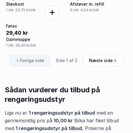
Støvkost
Afstøver m. refill
1
stk
· 23,75 kr/stk
6
stk
· 4,04 kr/stk
Føtex
29,40 kr
Garnmoppe
1
stk
· 29,40 kr/stk
Forrige side
Side
1
af
2
Næste side
Sådan vurderer du tilbud på
rengøringsudstyr
Lige nu er
1
rengøringsudstyr
på tilbud
med en
gennemsnitlig pris på
10,00 kr
Bilka
har flest tilbud
med
1
rengøringsudstyr
på tilbud
,
Priserne på