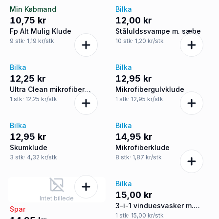
Min Købmand
Bilka
10,75 kr
12,00 kr
Fp Alt Mulig Klude
Ståluldssvampe m. sæbe
9
stk
· 1,19 kr/stk
10
stk
· 1,20 kr/stk
Bilka
Bilka
12,25 kr
12,95 kr
Ultra Clean mikrofiber
Mikrofibergulvklude
gulvmoppe
1
stk
· 12,25 kr/stk
1
stk
· 12,95 kr/stk
Bilka
Bilka
12,95 kr
14,95 kr
Skumklude
Mikrofiberklude
3
stk
· 4,32 kr/stk
8
stk
· 1,87 kr/stk
Bilka
15,00 kr
Intet billede
3-i-1 vinduesvasker m.
Spar
sprayflaske
1
stk
· 15,00 kr/stk