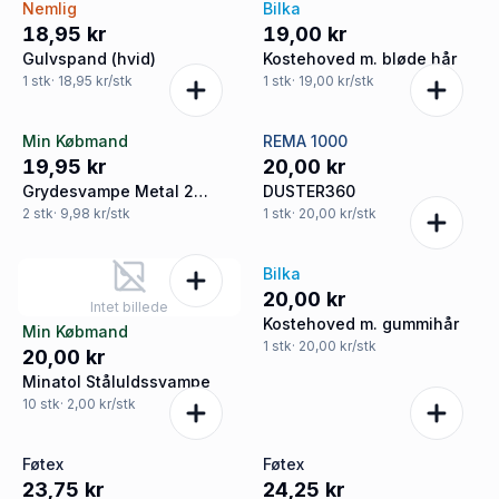
Nemlig
Bilka
18,95 kr
19,00 kr
Gulvspand (hvid)
Kostehoved m. bløde hår
1
stk
· 18,95 kr/stk
1
stk
· 19,00 kr/stk
Min Købmand
REMA 1000
19,95 kr
20,00 kr
Grydesvampe Metal 2
DUSTER360
Farver
2
stk
· 9,98 kr/stk
1
stk
· 20,00 kr/stk
Bilka
20,00 kr
Intet billede
Kostehoved m. gummihår
Min Købmand
1
stk
· 20,00 kr/stk
20,00 kr
Minatol Ståluldssvampe
10
stk
· 2,00 kr/stk
Føtex
Føtex
23,75 kr
24,25 kr