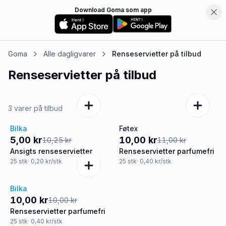
Download Goma som app
Goma
Alle dagligvarer
Renseservietter
på tilbud
Renseservietter
på tilbud
3 varer på tilbud
Bilka
Føtex
-51%
-9%
5,00 kr
10,00 kr
10,25 kr
11,00 kr
Ansigts renseservietter
Renseservietter parfumefri
25
stk
· 0,20 kr/stk
25
stk
· 0,40 kr/stk
Bilka
Tilbud
10,00 kr
10,00 kr
Renseservietter parfumefri
25
stk
· 0,40 kr/stk