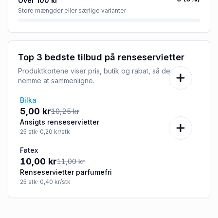
Over 100 kr
Store mængder eller særlige varianter
Top 3 bedste tilbud på
renseservietter
Produktkortene viser pris, butik og rabat, så de er
nemme at sammenligne.
Bilka
-51%
5,00 kr
10,25 kr
Ansigts renseservietter
25
stk
· 0,20 kr/stk
Føtex
-9%
10,00 kr
11,00 kr
Renseservietter parfumefri
25
stk
· 0,40 kr/stk