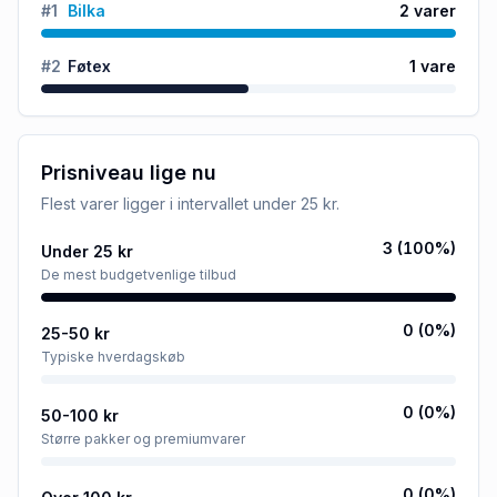
#
1
Bilka
2
varer
#
2
Føtex
1
vare
Prisniveau lige nu
Flest varer ligger i intervallet
under 25 kr
.
3
(
100
%)
Under 25 kr
De mest budgetvenlige tilbud
0
(
0
%)
25-50 kr
Typiske hverdagskøb
0
(
0
%)
50-100 kr
Større pakker og premiumvarer
0
(
0
%)