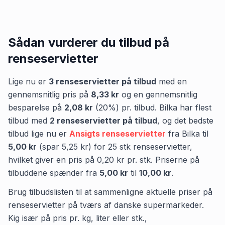
tør hud
panthenol sensitiv hud
Sådan vurderer du tilbud på
renseservietter
Lige nu er
3
renseservietter
på tilbud
med en
gennemsnitlig pris på
8,33 kr
og en gennemsnitlig
besparelse på
2,08 kr
(
20
%) pr. tilbud.
Bilka
har flest
tilbud med
2
renseservietter
på tilbud
,
og det bedste
tilbud lige nu er
Ansigts renseservietter
fra
Bilka
til
5,00 kr
(spar
5,25 kr
)
for
25
stk
renseservietter
,
hvilket giver en pris på
0,20 kr
pr.
stk
.
Priserne på
tilbuddene spænder fra
5,00 kr
til
10,00 kr
.
Brug tilbudslisten til at sammenligne aktuelle priser på
renseservietter på tværs af danske supermarkeder.
Kig især på pris pr. kg, liter eller stk.,