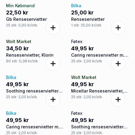
Min Købmand
Bilka
22,50 kr
25,00 kr
Gb Renseservietter
Renseservietter
25
stk
· 0,90 kr/stk
1
stk
· 25,00 kr/stk
Wolt Market
Føtex
34,50 kr
49,95 kr
Renseservietter, Klorin
Caring renseservietter m.
arganolie og hyaluronsyre
90
stk
· 0,38 kr/stk
25
stk
· 2,00 kr/stk
tør hud
Bilka
Wolt Market
49,95 kr
49,95 kr
Soothing renseservietter
Micellar Renseservietter,
m. lakridsekstrakt og
GOSH Copenhagen
25
stk
· 2,00 kr/stk
25
stk
· 2,00 kr/stk
panthenol sensitiv hud
Bilka
Føtex
49,95 kr
49,95 kr
Caring renseservietter m.
Soothing renseservietter
arganolie og hyaluronsyre
m. lakridsekstrakt og
25
stk
· 2,00 kr/stk
25
stk
· 2,00 kr/stk