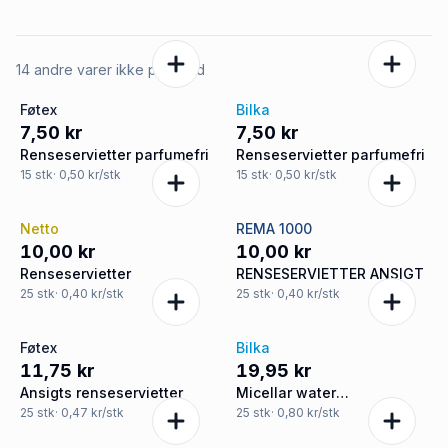
14 andre varer ikke på tilbud
Føtex
Bilka
7,50 kr
7,50 kr
Renseservietter parfumefri
Renseservietter parfumefri
15
stk
· 0,50 kr/stk
15
stk
· 0,50 kr/stk
Netto
REMA 1000
10,00 kr
10,00 kr
Renseservietter
RENSESERVIETTER ANSIGT
25
stk
· 0,40 kr/stk
25
stk
· 0,40 kr/stk
Føtex
Bilka
11,75 kr
19,95 kr
Ansigts renseservietter
Micellar water
renseservietter m. C-
25
stk
· 0,47 kr/stk
25
stk
· 0,80 kr/stk
vitamin