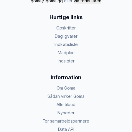
goma@goma.gg
eller
via formularen
Hurtige links
Opskrifter
Dagligvarer
Indkøbsliste
Madplan
Indsigter
Information
Om Goma
Sådan virker Goma
Alle tilbud
Nyheder
For samarbejdspartnere
Data API