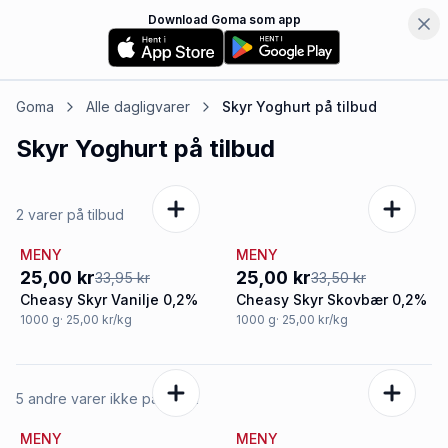
Download Goma som app
Goma
Alle dagligvarer
Skyr Yoghurt
på tilbud
Skyr Yoghurt
på tilbud
2 varer på tilbud
MENY
MENY
-26%
-25%
25,00 kr
25,00 kr
33,95 kr
33,50 kr
Cheasy Skyr Vanilje 0,2%
Cheasy Skyr Skovbær 0,2%
1000
g
· 25,00 kr/kg
1000
g
· 25,00 kr/kg
5 andre varer ikke på tilbud
MENY
MENY