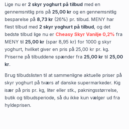
Lige nu er
2
skyr yoghurt
på tilbud
med en
gennemsnitlig pris på
25,00 kr
og en gennemsnitlig
besparelse på
8,73 kr
(
26
%) pr. tilbud.
MENY
har
flest tilbud med
2
skyr yoghurt
på tilbud
,
og det
bedste tilbud lige nu er
Cheasy Skyr Vanilje 0,2%
fra
MENY
til
25,00 kr
(spar
8,95 kr
)
for
1000
g
skyr
yoghurt
, hvilket giver en pris på
25,00 kr
pr.
kg
.
Priserne på tilbuddene spænder fra
25,00 kr
til
25,00
kr
.
Brug tilbudslisten til at sammenligne aktuelle priser på
skyr yoghurt på tværs af danske supermarkeder. Kig
især på pris pr. kg, liter eller stk., pakningsstørrelse,
butik og tilbudsperiode, så du ikke kun vælger ud fra
hyldeprisen.