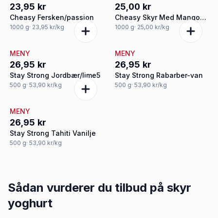
23,95 kr
25,00 kr
Cheasy Fersken/passion
Cheasy Skyr Med Mango
Lime
1000
g
· 23,95 kr/kg
1000
g
· 25,00 kr/kg
MENY
MENY
26,95 kr
26,95 kr
Stay Strong Jordbær/lime5
Stay Strong Rabarber-van
500
g
· 53,90 kr/kg
500
g
· 53,90 kr/kg
MENY
26,95 kr
Stay Strong Tahiti Vanilje
500
g
· 53,90 kr/kg
Sådan vurderer du tilbud på
skyr
yoghurt