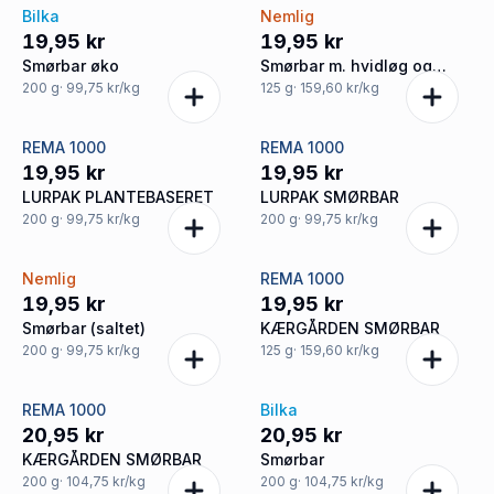
Bilka
Nemlig
19,95 kr
19,95 kr
Smørbar øko
Smørbar m. hvidløg og
ramsløg
200
g
· 99,75 kr/kg
125
g
· 159,60 kr/kg
REMA 1000
REMA 1000
19,95 kr
19,95 kr
LURPAK PLANTEBASERET
LURPAK SMØRBAR
200
g
· 99,75 kr/kg
200
g
· 99,75 kr/kg
Nemlig
REMA 1000
19,95 kr
19,95 kr
Smørbar (saltet)
KÆRGÅRDEN SMØRBAR
200
g
· 99,75 kr/kg
125
g
· 159,60 kr/kg
REMA 1000
Bilka
20,95 kr
20,95 kr
KÆRGÅRDEN SMØRBAR
Smørbar
200
g
· 104,75 kr/kg
200
g
· 104,75 kr/kg