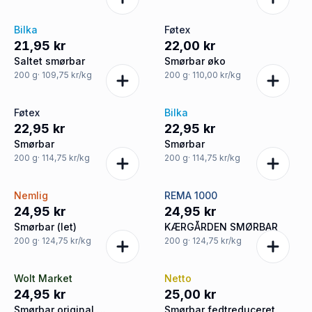
Bilka
Føtex
21,95 kr
22,00 kr
Saltet smørbar
Smørbar øko
200
g
· 109,75 kr/kg
200
g
· 110,00 kr/kg
Føtex
Bilka
22,95 kr
22,95 kr
Smørbar
Smørbar
200
g
· 114,75 kr/kg
200
g
· 114,75 kr/kg
Nemlig
REMA 1000
24,95 kr
24,95 kr
Smørbar (let)
KÆRGÅRDEN SMØRBAR
200
g
· 124,75 kr/kg
200
g
· 124,75 kr/kg
Wolt Market
Netto
24,95 kr
25,00 kr
Smørbar original,
Smørbar fedtreduceret