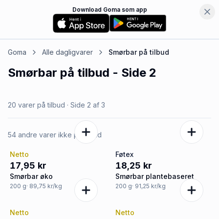
Download Goma som app
Goma
Alle dagligvarer
Smørbar
på tilbud
Smørbar
på tilbud
- Side 2
20 varer på tilbud
· Side
2
af
3
54 andre varer ikke på tilbud
Netto
Føtex
17,95 kr
18,25 kr
Smørbar øko
Smørbar plantebaseret
200
g
· 89,75 kr/kg
200
g
· 91,25 kr/kg
Netto
Netto