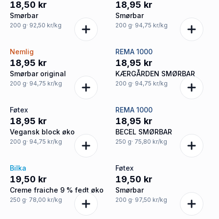
18,50 kr
18,95 kr
Smørbar
Smørbar
200
g
· 92,50 kr/kg
200
g
· 94,75 kr/kg
Nemlig
REMA 1000
18,95 kr
18,95 kr
Smørbar original
KÆRGÅRDEN SMØRBAR
200
g
· 94,75 kr/kg
200
g
· 94,75 kr/kg
Føtex
REMA 1000
18,95 kr
18,95 kr
Vegansk block øko
BECEL SMØRBAR
200
g
· 94,75 kr/kg
250
g
· 75,80 kr/kg
Bilka
Føtex
19,50 kr
19,50 kr
Creme fraiche 9 % fedt øko
Smørbar
250
g
· 78,00 kr/kg
200
g
· 97,50 kr/kg