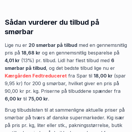
Sådan vurderer du tilbud på
smørbar
Lige nu er
20
smørbar
på tilbud
med en gennemsnitlig
pris på
18,68 kr
og en gennemsnitlig besparelse på
4,01 kr
(
13
%) pr. tilbud.
Lidl
har flest tilbud med
6
smørbar
på tilbud
,
og det bedste tilbud lige nu er
Kærgården Fedtreduceret
fra
Spar
til
18,00 kr
(spar
9,95 kr
)
for
200
g
smørbar
, hvilket giver en pris på
90,00 kr
pr.
kg
.
Priserne på tilbuddene spænder fra
6,00 kr
til
75,00 kr
.
Brug tilbudslisten til at sammenligne aktuelle priser på
smørbar på tværs af danske supermarkeder. Kig især
på pris pr. kg, liter eller stk., pakningsstørrelse, butik