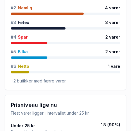
#
2
Nemlig
4
varer
#
3
Føtex
3
varer
#
4
Spar
2
varer
#
5
Bilka
2
varer
#
6
Netto
1
vare
+
2
butikker
med færre varer.
Prisniveau lige nu
Flest varer ligger i intervallet
under 25 kr
.
18
(
90
%)
Under 25 kr