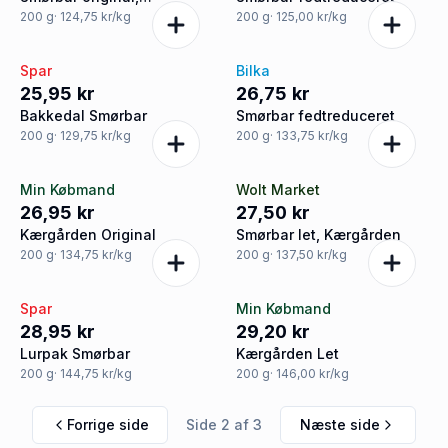
Kærgården
200
g
· 124,75 kr/kg
200
g
· 125,00 kr/kg
Spar
Bilka
25,95 kr
26,75 kr
Bakkedal Smørbar
Smørbar fedtreduceret
200
g
· 129,75 kr/kg
200
g
· 133,75 kr/kg
Min Købmand
Wolt Market
26,95 kr
27,50 kr
Kærgården Original
Smørbar let, Kærgården
200
g
· 134,75 kr/kg
200
g
· 137,50 kr/kg
Spar
Min Købmand
28,95 kr
29,20 kr
Lurpak Smørbar
Kærgården Let
200
g
· 144,75 kr/kg
200
g
· 146,00 kr/kg
Forrige side
Side
2
af
3
Næste side