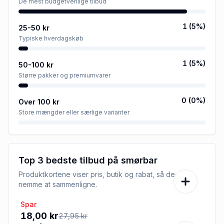
De mest budgetvenlige tilbud
1
(
5
%)
25-50 kr
Typiske hverdagskøb
1
(
5
%)
50-100 kr
Større pakker og premiumvarer
0
(
0
%)
Over 100 kr
Store mængder eller særlige varianter
Top 3 bedste tilbud på
smørbar
Produktkortene viser pris, butik og rabat, så de er
nemme at sammenligne.
Spar
-36%
18,00 kr
27,95 kr