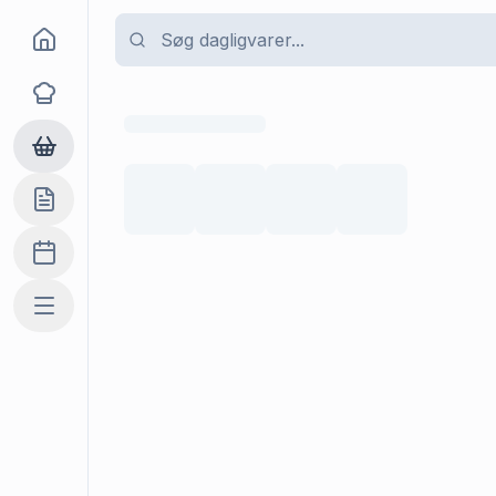
Goma
Opskrifter
Dagligvarer
Indkøbslisten
Madplan
Mere