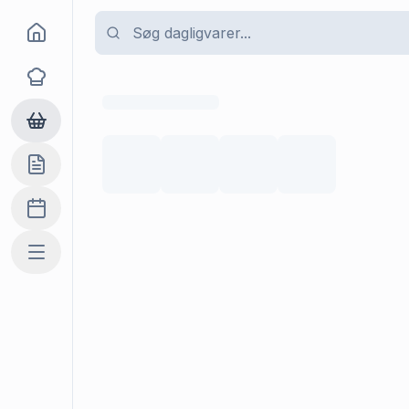
Goma
Opskrifter
Dagligvarer
Indkøbslisten
Madplan
Mere