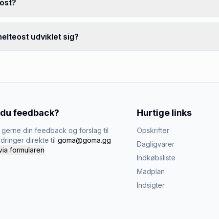
eost?
elteost udviklet sig?
 du feedback?
Hurtige links
gerne din feedback og forslag til
Opskrifter
dringer direkte til
goma@goma.gg
Dagligvarer
via formularen
Indkøbsliste
Madplan
Indsigter