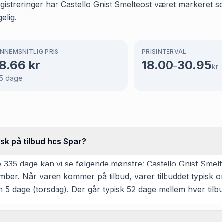
egistreringer har Castello Gnist Smelteost været markeret s
elig.
NNEMSNITLIG PRIS
PRISINTERVAL
8.66
kr
18.00
30.95
–
kr
5
dage
isk på tilbud hos Spar?
335 dage kan vi se følgende mønstre: Castello Gnist Smelte
mber. Når varen kommer på tilbud, varer tilbuddet typisk 
m 5 dage (torsdag). Der går typisk 52 dage mellem hver tilb