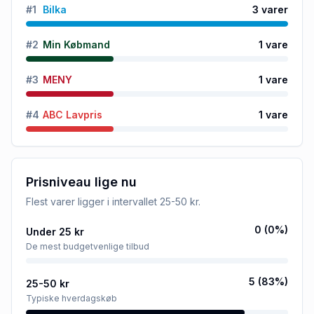
#
1
Bilka
3
varer
#
2
Min Købmand
1
vare
#
3
MENY
1
vare
#
4
ABC Lavpris
1
vare
Prisniveau lige nu
Flest varer ligger i intervallet
25-50 kr
.
0
(
0
%)
Under 25 kr
De mest budgetvenlige tilbud
5
(
83
%)
25-50 kr
Typiske hverdagskøb