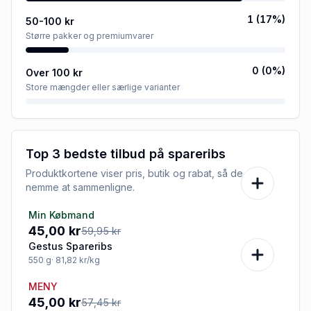
1
(
17
%)
50-100 kr
Større pakker og premiumvarer
0
(
0
%)
Over 100 kr
Store mængder eller særlige varianter
Top 3 bedste tilbud på
spareribs
Produktkortene viser pris, butik og rabat, så de er
nemme at sammenligne.
Min Købmand
-25%
45,00 kr
59,95 kr
Gestus Spareribs
550
g
· 81,82 kr/kg
MENY
-22%
45,00 kr
57,45 kr