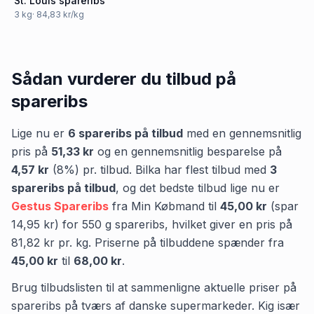
St. Louis spareribs
3
kg
· 84,83 kr/kg
Sådan vurderer du tilbud på
spareribs
Lige nu er
6
spareribs
på tilbud
med en gennemsnitlig
pris på
51,33 kr
og en gennemsnitlig besparelse på
4,57 kr
(
8
%) pr. tilbud.
Bilka
har flest tilbud med
3
spareribs
på tilbud
,
og det bedste tilbud lige nu er
Gestus Spareribs
fra
Min Købmand
til
45,00 kr
(spar
14,95 kr
)
for
550
g
spareribs
, hvilket giver en pris på
81,82 kr
pr.
kg
.
Priserne på tilbuddene spænder fra
45,00 kr
til
68,00 kr
.
Brug tilbudslisten til at sammenligne aktuelle priser på
spareribs på tværs af danske supermarkeder. Kig især