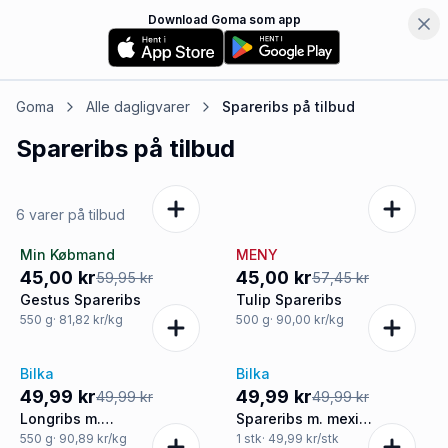
Download Goma som app
Goma
Alle dagligvarer
Spareribs
på tilbud
Spareribs
på tilbud
6 varer på tilbud
Min Købmand
MENY
-25%
-22%
45,00 kr
45,00 kr
59,95 kr
57,45 kr
Gestus Spareribs
Tulip Spareribs
550
g
· 81,82 kr/kg
500
g
· 90,00 kr/kg
Bilka
Bilka
Tilbud
Tilbud
49,99 kr
49,99 kr
49,99 kr
49,99 kr
Longribs m.
Spareribs m. mexi
barbecuemarinade
marinade
550
g
· 90,89 kr/kg
1
stk
· 49,99 kr/stk