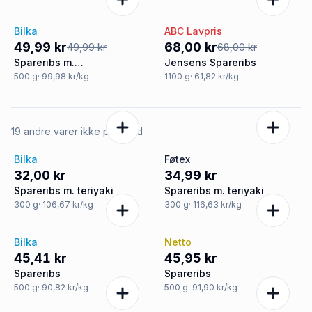
Bilka
ABC Lavpris
Tilbud
Tilbud
49,99 kr
68,00 kr
49,99 kr
68,00 kr
Spareribs m.
Jensens Spareribs
barbecuemarinade
500
g
· 99,98 kr/kg
1100
g
· 61,82 kr/kg
19 andre varer ikke på tilbud
Bilka
Føtex
32,00 kr
34,99 kr
Spareribs m. teriyaki
Spareribs m. teriyaki
300
g
· 106,67 kr/kg
300
g
· 116,63 kr/kg
Bilka
Netto
45,41 kr
45,95 kr
Spareribs
Spareribs
500
g
· 90,82 kr/kg
500
g
· 91,90 kr/kg