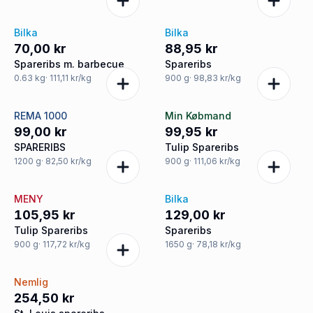
Bilka
Bilka
70,00 kr
88,95 kr
Spareribs m. barbecue
Spareribs
0.63
kg
· 111,11 kr/kg
900
g
· 98,83 kr/kg
REMA 1000
Min Købmand
99,00 kr
99,95 kr
SPARERIBS
Tulip Spareribs
1200
g
· 82,50 kr/kg
900
g
· 111,06 kr/kg
MENY
Bilka
105,95 kr
129,00 kr
Tulip Spareribs
Spareribs
900
g
· 117,72 kr/kg
1650
g
· 78,18 kr/kg
Nemlig
254,50 kr