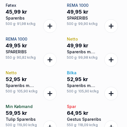
Føtex
REMA 1000
45,99 kr
49,95 kr
Spareribs
SPARERIBS
500
g
· 91,98 kr/kg
500
g
· 99,90 kr/kg
REMA 1000
Netto
49,95 kr
49,99 kr
SPARERIBS
Spareribs m.
barbecuemarinade
550
g
· 90,82 kr/kg
500
g
· 99,98 kr/kg
Netto
Bilka
52,95 kr
52,95 kr
Spareribs m.
Spareribs m.
barbecuemarinade
barbecuemarinade
500
g
· 105,90 kr/kg
500
g
· 105,90 kr/kg
Min Købmand
Spar
59,95 kr
64,95 kr
Tulip Spareribs
Gestus Spareribs
500
g
· 119,90 kr/kg
550
g
· 118,09 kr/kg