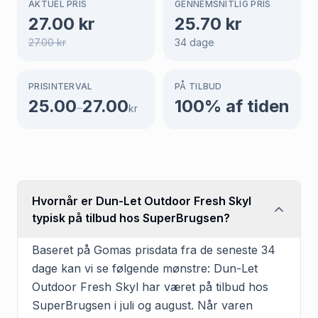
AKTUEL PRIS
GENNEMSNITLIG PRIS
27.00
kr
25.70
kr
27.00
kr
34
dage
PRISINTERVAL
PÅ TILBUD
25.00
27.00
100
% af tiden
–
kr
Hvornår er Dun-Let Outdoor Fresh Skyl
typisk på tilbud hos SuperBrugsen?
Baseret på Gomas prisdata fra de seneste 34
dage kan vi se følgende mønstre: Dun-Let
Outdoor Fresh Skyl har været på tilbud hos
SuperBrugsen i juli og august. Når varen