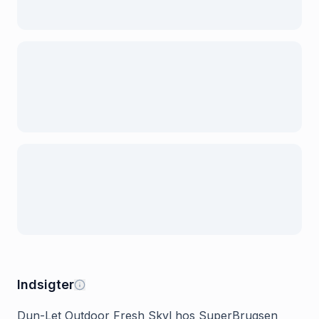
Indsigter
Dun-Let Outdoor Fresh Skyl hos SuperBrugsen