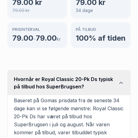
79.00
kr
79.00
kr
79.00
kr
34
dage
PRISINTERVAL
PÅ TILBUD
79.00
79.00
100
% af tiden
–
kr
Hvornår er Royal Classic 20-Pk Ds typisk
på tilbud hos SuperBrugsen?
Baseret på Gomas prisdata fra de seneste 34
dage kan vi se følgende mønstre: Royal Classic
20-Pk Ds har været på tilbud hos
SuperBrugsen i juli og august. Når varen
kommer på tilbud, varer tilbuddet typisk