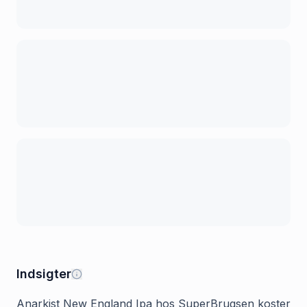
Indsigter
Anarkist New England Ipa hos SuperBrugsen koster