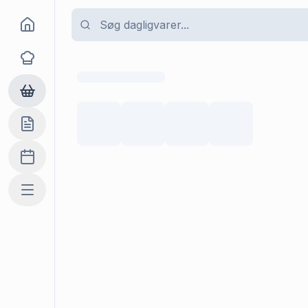
Goma
Opskrifter
Dagligvarer
Indkøbslisten
Madplan
Mere