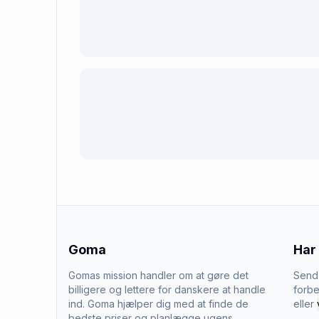
Goma
Har
Gomas mission handler om at gøre det
Send 
billigere og lettere for danskere at handle
forbe
ind. Goma hjælper dig med at finde de
eller
bedste priser og planlægge ugens