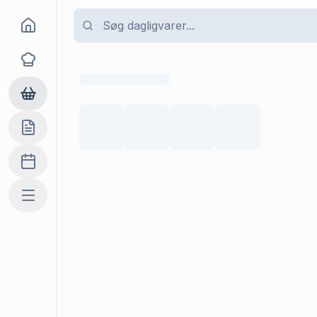
Goma
Opskrifter
Dagligvarer
Indkøbslisten
Madplan
Mere