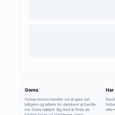
Goma
Har
Gomas mission handler om at gøre det
Send 
billigere og lettere for danskere at handle
forbe
ind. Goma hjælper dig med at finde de
eller
bedste priser og planlægge ugens