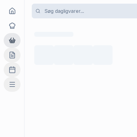
Goma
Opskrifter
Dagligvarer
Indkøbslisten
Madplan
Mere