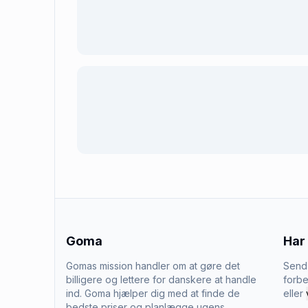
Goma
Har
Gomas mission handler om at gøre det
Send 
billigere og lettere for danskere at handle
forbe
ind. Goma hjælper dig med at finde de
eller
bedste priser og planlægge ugens