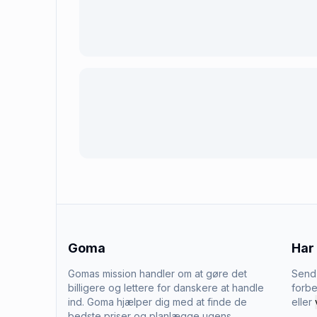
Goma
Har
Gomas mission handler om at gøre det
Send 
billigere og lettere for danskere at handle
forbe
ind. Goma hjælper dig med at finde de
eller
bedste priser og planlægge ugens