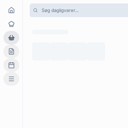
Goma
Opskrifter
Dagligvarer
Indkøbslisten
Madplan
Mere