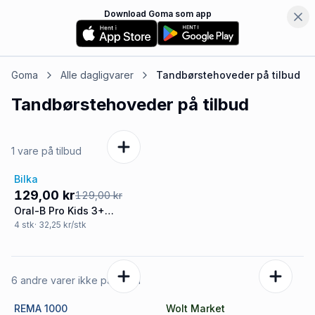
Download Goma som app
Goma
Alle dagligvarer
Tandbørstehoveder
på tilbud
Tandbørstehoveder
på tilbud
1 vare på tilbud
Bilka
Tilbud
129,00 kr
129,00 kr
Oral-B Pro Kids 3+
tandbørstehoveder 4-pak
4
stk
· 32,25 kr/stk
- Løvernes Konge
6 andre varer ikke på tilbud
REMA 1000
Wolt Market