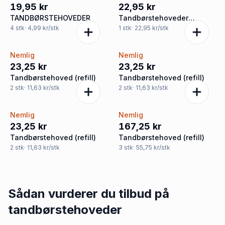
19,95 kr
22,95 kr
TANDBØRSTEHOVEDER
Tandbørstehoveder
udskiftelige
4
stk
· 4,99 kr/stk
1
stk
· 22,95 kr/stk
Nemlig
Nemlig
23,25 kr
23,25 kr
Tandbørstehoved (refill)
Tandbørstehoved (refill)
2
stk
· 11,63 kr/stk
2
stk
· 11,63 kr/stk
Nemlig
Nemlig
23,25 kr
167,25 kr
Tandbørstehoved (refill)
Tandbørstehoved (refill)
2
stk
· 11,63 kr/stk
3
stk
· 55,75 kr/stk
Sådan vurderer du tilbud på
tandbørstehoveder