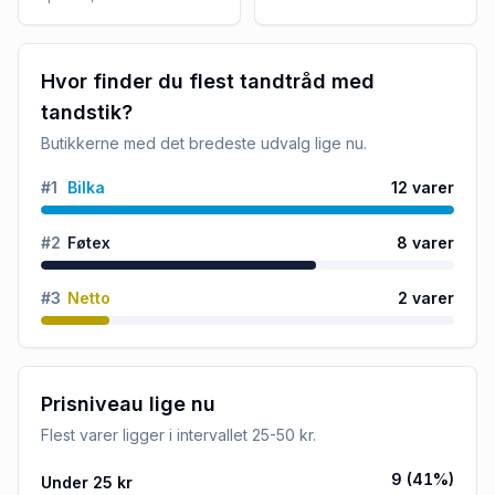
Hvor finder du flest tandtråd med
tandstik?
Butikkerne med det bredeste udvalg lige nu.
#
1
Bilka
12
varer
#
2
Føtex
8
varer
#
3
Netto
2
varer
Prisniveau lige nu
Flest varer ligger i intervallet
25-50 kr
.
9
(
41
%)
Under 25 kr