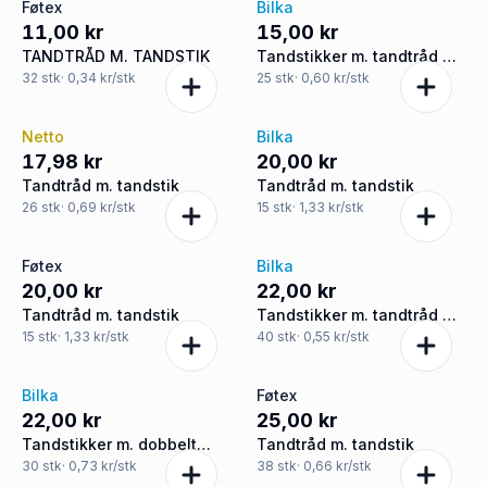
Føtex
Bilka
11,00 kr
15,00 kr
TANDTRÅD M. TANDSTIK
Tandstikker m. tandtråd m.
mentholsmag
32
stk
· 0,34 kr/stk
25
stk
· 0,60 kr/stk
Netto
Bilka
17,98 kr
20,00 kr
Tandtråd m. tandstik
Tandtråd m. tandstik
26
stk
· 0,69 kr/stk
15
stk
· 1,33 kr/stk
Føtex
Bilka
20,00 kr
22,00 kr
Tandtråd m. tandstik
Tandstikker m. tandtråd m.
mentholsmag
15
stk
· 1,33 kr/stk
40
stk
· 0,55 kr/stk
Bilka
Føtex
22,00 kr
25,00 kr
Tandstikker m. dobbelt
Tandtråd m. tandstik
tandtråd m. mentholsmag
30
stk
· 0,73 kr/stk
38
stk
· 0,66 kr/stk