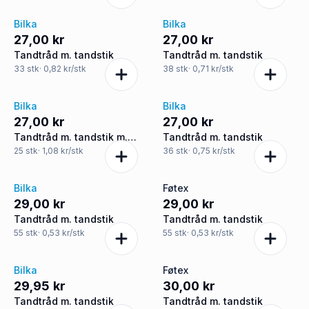
Bilka
Bilka
27,00 kr
27,00 kr
Tandtråd m. tandstik
Tandtråd m. tandstik
33
stk
· 0,82 kr/stk
38
stk
· 0,71 kr/stk
Bilka
Bilka
27,00 kr
27,00 kr
Tandtråd m. tandstik m.
Tandtråd m. tandstik
mintsmag
25
stk
· 1,08 kr/stk
36
stk
· 0,75 kr/stk
Bilka
Føtex
29,00 kr
29,00 kr
Tandtråd m. tandstik
Tandtråd m. tandstik
55
stk
· 0,53 kr/stk
55
stk
· 0,53 kr/stk
Bilka
Føtex
29,95 kr
30,00 kr
Tandtråd m. tandstik
Tandtråd m. tandstik