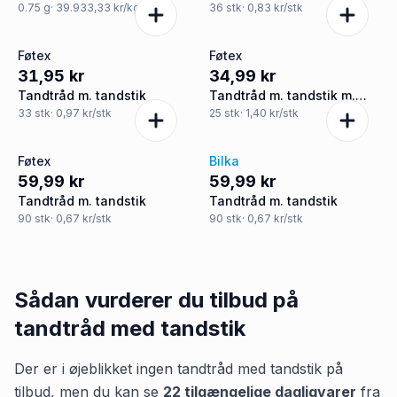
0.75
g
· 39.933,33 kr/kg
36
stk
· 0,83 kr/stk
Føtex
Føtex
31,95 kr
34,99 kr
Tandtråd m. tandstik
Tandtråd m. tandstik m.
mintsmag
33
stk
· 0,97 kr/stk
25
stk
· 1,40 kr/stk
Føtex
Bilka
59,99 kr
59,99 kr
Tandtråd m. tandstik
Tandtråd m. tandstik
90
stk
· 0,67 kr/stk
90
stk
· 0,67 kr/stk
Sådan vurderer du tilbud på
tandtråd med tandstik
Der er i øjeblikket ingen
tandtråd med tandstik
på
tilbud, men du kan se
22
tilgængelige dagligvarer
fra