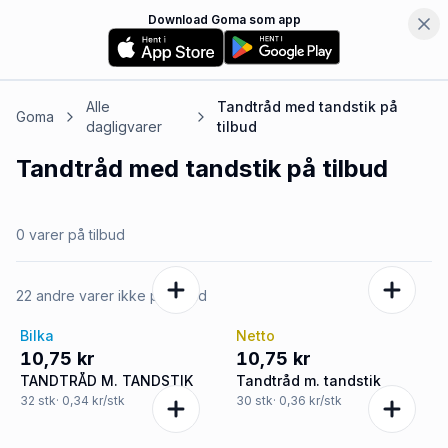
Download Goma som app
Alle
Tandtråd med tandstik
på
Goma
dagligvarer
tilbud
Tandtråd med tandstik
på tilbud
0 varer på tilbud
22 andre varer ikke på tilbud
Bilka
Netto
10,75 kr
10,75 kr
TANDTRÅD M. TANDSTIK
Tandtråd m. tandstik
32
stk
· 0,34 kr/stk
30
stk
· 0,36 kr/stk