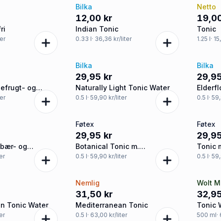
Bilka
Netto
12,00 kr
19,00
ri
Indian Tonic
Tonic
ter
0.33
l
· 36,36 kr/liter
1.25
l
· 15
Bilka
Bilka
29,95 kr
29,95
pefrugt- og
Naturally Light Tonic Water
Elderf
mag øko
ter
0.5
l
· 59,90 kr/liter
0.5
l
· 59
Føtex
Føtex
29,95 kr
29,95
dbær- og
Botanical Tonic m.
Tonic 
g
appelsinsmag sukkerfri
sukkerf
ter
0.5
l
· 59,90 kr/liter
0.5
l
· 59
Nemlig
Wolt M
31,50 kr
32,95
n Tonic Water
Mediterranean Tonic
Tonic 
ter
0.5
l
· 63,00 kr/liter
500
ml
·