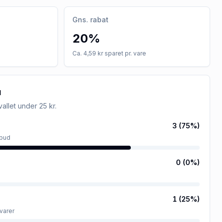
Gns. rabat
20%
Ca. 4,59 kr sparet pr. vare
u
rvallet
under 25 kr
.
3
(
75
%)
lbud
0
(
0
%)
1
(
25
%)
varer