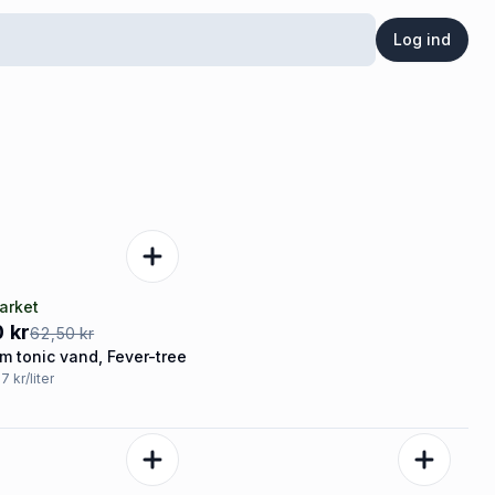
Log ind
arket
 kr
62,50 kr
m tonic vand, Fever-tree
17 kr/liter