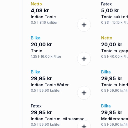
Netto
Føtex
4,08 kr
5,00 kr
Indian Tonic
Tonic sukkerf
0.5
l
· 8,16 kr/liter
0.33
l
· 15,15 kr/li
Bilka
Netto
20,00 kr
20,00 kr
Tonic
Tonic m. gra
granatæbles
1.25
l
· 16,00 kr/liter
0.5
l
· 40,00 kr/li
Bilka
Bilka
29,95 kr
29,95 kr
Indian Tonic Water
Tonic m. hin
rabarbersma
0.5
l
· 59,90 kr/liter
0.5
l
· 59,90 kr/li
Føtex
Bilka
29,95 kr
29,95 kr
Indian Tonic m. citrussmag
Mediterranea
sukkerfri
0.5
l
· 59,90 kr/liter
0.5
l
· 59,90 kr/li