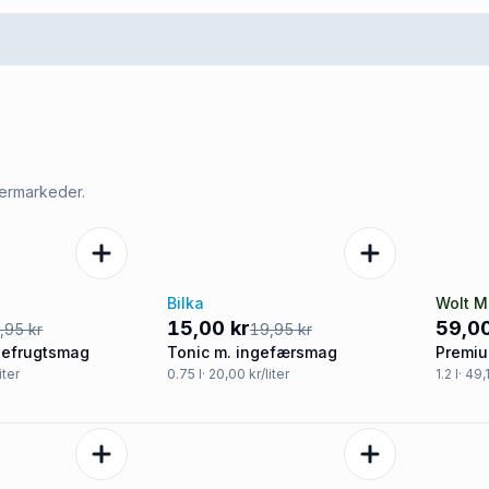
permarkeder.
Bilka
Wolt M
-25%
-6%
15,00 kr
59,00
,95 kr
19,95 kr
pefrugtsmag
Tonic m. ingefærsmag
Premiu
iter
0.75
l
· 20,00 kr/liter
1.2
l
· 49,