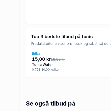
Top 3 bedste tilbud på
tonic
Produktkortene viser pris, butik og rabat, så d
Bilka
-25%
15,00 kr
19,95 kr
Tonic Water
0.75
l
· 20,00 kr/liter
Se også tilbud på