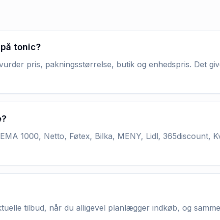
 på tonic?
vurder pris, pakningsstørrelse, butik og enhedspris. Det gi
e?
MA 1000, Netto, Føtex, Bilka, MENY, Lidl, 365discount, K
aktuelle tilbud, når du alligevel planlægger indkøb, og samm