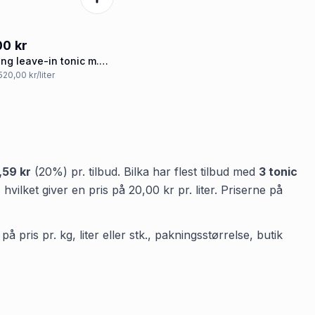
00 kr
ing leave-in tonic m.
amid
 520,00 kr/liter
,59 kr
(
20
%) pr. tilbud.
Bilka
har flest tilbud med
3
tonic
, hvilket giver en pris på
20,00 kr
pr.
liter
.
Priserne på
 pris pr. kg, liter eller stk., pakningsstørrelse, butik