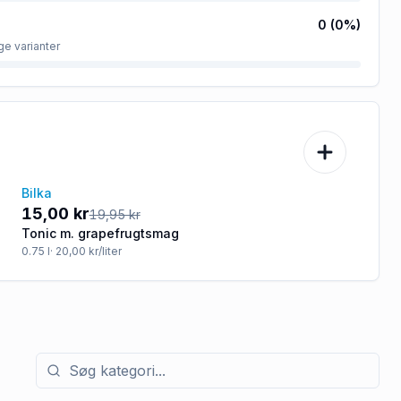
0
(
0
%)
ge varianter
Bilka
-25%
15,00 kr
19,95 kr
Tonic m. grapefrugtsmag
0.75
l
· 20,00 kr/liter
Søg efter kategori med tilbud