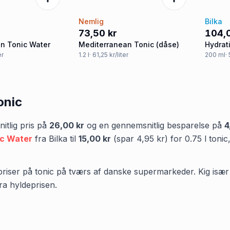
Nemlig
Bilka
73,50 kr
104,
n Tonic Water
Mediterranean Tonic (dåse)
Hydrat
niacin
er
1.2
l
· 61,25 kr/liter
200
ml
·
onic
tlig pris på
26,00 kr
og en gennemsnitlig besparelse på
4
c Water
fra
Bilka
til
15,00 kr
(spar
4,95 kr
)
for
0.75
l
tonic
priser på tonic på tværs af danske supermarkeder. Kig især på
ra hyldeprisen.