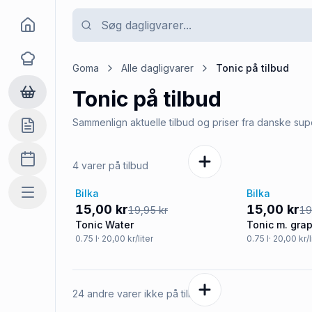
Goma
Opskrifter
Goma
Alle dagligvarer
Tonic
på tilbud
Tonic
på tilbud
Dagligvarer
Sammenlign aktuelle tilbud og priser fra danske su
Indkøbslisten
Madplan
4 varer på tilbud
Bilka
Bilka
Mere
-25%
-25%
15,00 kr
15,00 kr
19,95 kr
19
Tonic Water
Tonic m. gra
0.75
l
· 20,00 kr/liter
0.75
l
· 20,00 kr/l
24 andre varer ikke på tilbud