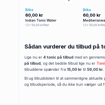
Bilka
Bilka
60,00 kr
60,00 kr
Indian Tonic Water
Mediterranea
1.2
l
· 50,00 kr/liter
1.2
l
· 50,00 kr/lit
Sådan vurderer du tilbud på
t
Lige nu er
4
tonic
på tilbud
med en gennemsni
på tilbud
,
og det bedste tilbud lige nu er
Toni
tilbuddene spænder fra
15,00 kr
til
59,00 kr
.
Brug tilbudslisten til at sammenligne aktuelle 
og tilbudsperiode, så du ikke kun vælger ud f