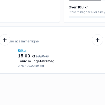
Over 100 kr
Store mængder eller særli
e er nemme at sammenligne.
Bilka
-25%
15,00 kr
19,95 kr
Tonic m. ingefærsmag
0.75
l
· 20,00 kr/liter