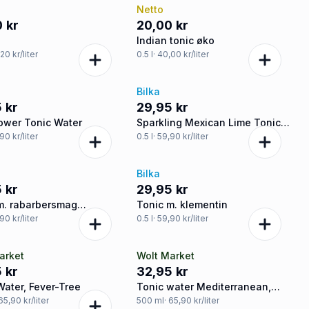
Netto
 kr
20,00 kr
Indian tonic øko
,20 kr/liter
0.5
l
· 40,00 kr/liter
Bilka
 kr
29,95 kr
lower Tonic Water
Sparkling Mexican Lime Tonic
Water
,90 kr/liter
0.5
l
· 59,90 kr/liter
Bilka
 kr
29,95 kr
m. rabarbersmag
Tonic m. klementin
ri
,90 kr/liter
0.5
l
· 59,90 kr/liter
arket
Wolt Market
 kr
32,95 kr
Water, Fever-Tree
Tonic water Mediterranean,
Fever-tree
 65,90 kr/liter
500
ml
· 65,90 kr/liter