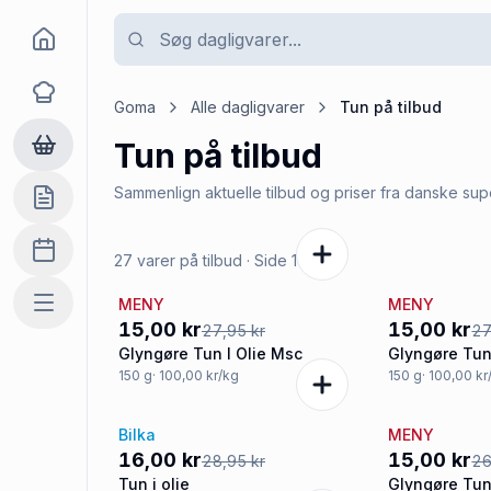
Goma
Opskrifter
Goma
Alle dagligvarer
Tun
på tilbud
Tun
på tilbud
Dagligvarer
Sammenlign aktuelle tilbud og priser fra danske su
Indkøbslisten
Madplan
27 varer på tilbud
· Side
1
af
4
MENY
MENY
Mere
-46%
-46%
15,00 kr
15,00 kr
27,95 kr
27
Glyngøre Tun I Olie Msc
Glyngøre Tun
150
g
· 100,00 kr/kg
150
g
· 100,00 kr
Bilka
MENY
-45%
-44%
16,00 kr
15,00 kr
28,95 kr
26
Tun i olie
Glyngøre Tun