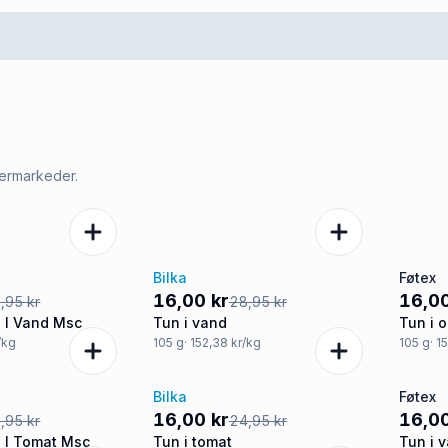
permarkeder.
Bilka
Føtex
-45%
-45
16,00 kr
16,00
,95 kr
28,95 kr
 I Vand Msc
Tun i vand
Tun i o
/kg
105
g
· 152,38 kr/kg
105
g
· 1
Bilka
Føtex
-36%
-36
16,00 kr
16,00
,95 kr
24,95 kr
 I Tomat Msc
Tun i tomat
Tun i 