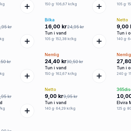
/kg
150
g
· 106,67 kr/kg
105
g
· 1
Bilka
Netto
-36%
-26
16,00 kr
9,00 
,95 kr
24,95 kr
Tun i vand
Tun i o
/kg
105
g
· 152,38 kr/kg
140
g
· 
Nemlig
Nemli
-20%
-20
24,40 kr
27,80
,50 kr
30,50 kr
Tun i vand
Tun i o
/kg
150
g
· 162,67 kr/kg
240
g
· 
Netto
365dis
-10%
Tilb
9,00 kr
10,00
,95 kr
9,95 kr
nd
Tun i vand
Elvira
r/kg
140
g
· 64,29 kr/kg
125
g
· 8