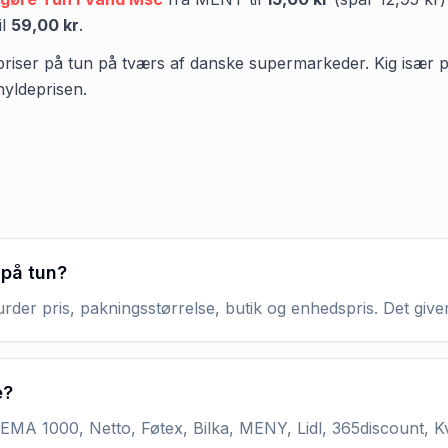
il
59,00 kr
.
priser på tun på tværs af danske supermarkeder. Kig især på p
hyldeprisen.
 på tun?
rder pris, pakningsstørrelse, butik og enhedspris. Det giver
e?
MA 1000, Netto, Føtex, Bilka, MENY, Lidl, 365discount, K