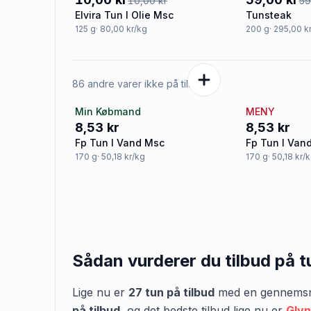
10,00 kr
59
Elvira Tun I Olie Msc
Tunsteak
125
g
· 80,00 kr/kg
200
g
· 295,00 k
86 andre varer ikke på tilbud
Min Købmand
MENY
8,53 kr
8,53 kr
Fp Tun I Vand Msc
Fp Tun I Van
170
g
· 50,18 kr/kg
170
g
· 50,18 kr/
Sådan vurderer du tilbud på
t
Lige nu er
27
tun
på tilbud
med en gennemsni
på tilbud
,
og det bedste tilbud lige nu er
Glyn