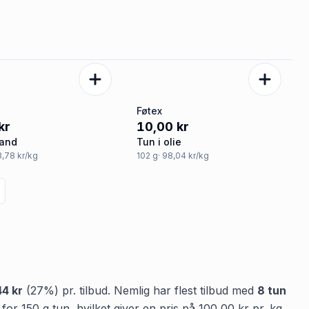
g
Føtex
kr
10,00 kr
vand
Tun i olie
3,78 kr/kg
102
g
· 98,04 kr/kg
44 kr
(
27
%) pr. tilbud.
Nemlig
har flest tilbud med
8
tun
for
150
g
tun
, hvilket giver en pris på
100,00 kr
pr.
kg
.