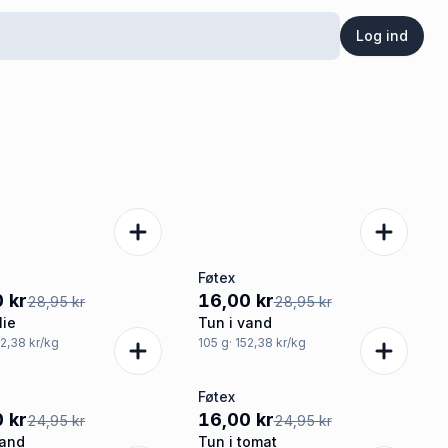
Log ind
Føtex
%
-45%
 kr
16,00 kr
28,95 kr
28,95 kr
lie
Tun i vand
52,38 kr/kg
105
g
· 152,38 kr/kg
Føtex
%
-36%
 kr
16,00 kr
24,95 kr
24,95 kr
vand
Tun i tomat