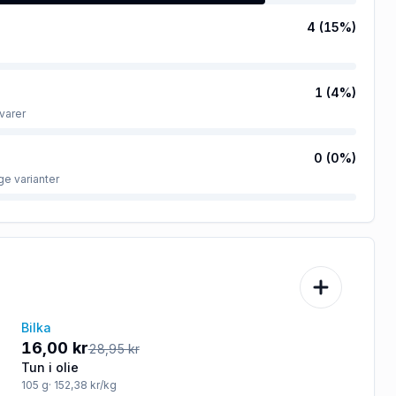
4
(
15
%)
1
(
4
%)
varer
0
(
0
%)
ge varianter
Bilka
-45%
16,00 kr
28,95 kr
Tun i olie
105
g
· 152,38 kr/kg