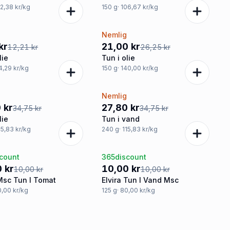
52,38 kr/kg
150
g
· 106,67 kr/kg
Nemlig
%
-20%
kr
21,00 kr
12,21 kr
26,25 kr
lie
Tun i olie
64,29 kr/kg
150
g
· 140,00 kr/kg
g
Nemlig
%
-20%
 kr
27,80 kr
34,75 kr
34,75 kr
lie
Tun i vand
115,83 kr/kg
240
g
· 115,83 kr/kg
count
365discount
ud
Tilbud
 kr
10,00 kr
10,00 kr
10,00 kr
 Msc Tun I Tomat
Elvira Tun I Vand Msc
0,00 kr/kg
125
g
· 80,00 kr/kg