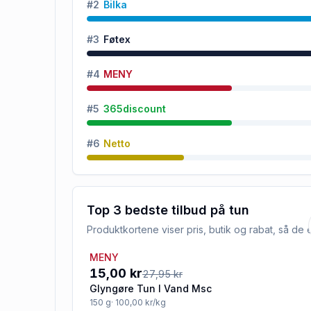
#
2
Bilka
#
3
Føtex
#
4
MENY
#
5
365discount
#
6
Netto
Top 3 bedste tilbud på
tun
Produktkortene viser pris, butik og rabat, så d
MENY
-46%
15,00 kr
27,95 kr
Glyngøre Tun I Vand Msc
150
g
· 100,00 kr/kg