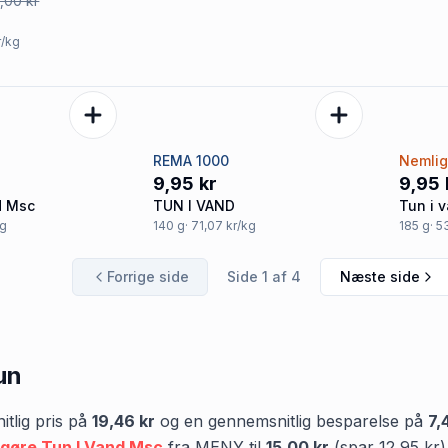
,00 kr
r/kg
REMA 1000
Nemli
9,95 kr
9,95 
d Msc
TUN I VAND
Tun i 
kg
140
g
· 71,07 kr/kg
185
g
· 5
Forrige side
Side
1
af
4
Næste side
un
tlig pris på
19,46 kr
og en gennemsnitlig besparelse på
7,
gøre Tun I Vand Msc
fra
MENY
til
15,00 kr
(spar
12,95 kr
)