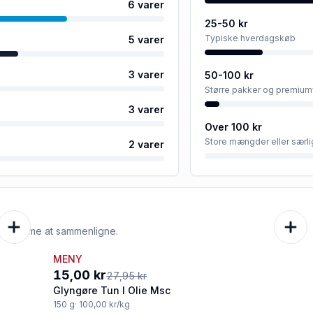
6
varer
25-50 kr
Typiske hverdagskøb
5
varer
3
varer
50-100 kr
Større pakker og premium
3
varer
Over 100 kr
Store mængder eller særli
2
varer
e er nemme at sammenligne.
MENY
-46%
15,00 kr
27,95 kr
Glyngøre Tun I Olie Msc
150
g
· 100,00 kr/kg