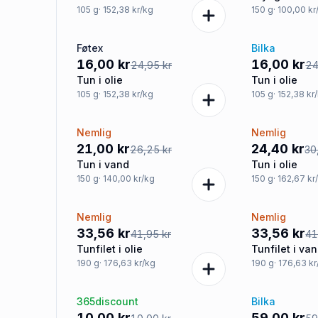
105
g
· 152,38 kr/kg
150
g
· 100,00 kr
Føtex
Bilka
-36%
-36%
16,00 kr
16,00 kr
24,95 kr
24
Tun i olie
Tun i olie
105
g
· 152,38 kr/kg
105
g
· 152,38 kr
Nemlig
Nemlig
-20%
-20%
21,00 kr
24,40 kr
26,25 kr
30
Tun i vand
Tun i olie
150
g
· 140,00 kr/kg
150
g
· 162,67 kr
Nemlig
Nemlig
-20%
-20%
33,56 kr
33,56 kr
41,95 kr
41
Tunfilet i olie
Tunfilet i va
190
g
· 176,63 kr/kg
190
g
· 176,63 k
365discount
Bilka
Tilbud
Tilbud
10,00 kr
59,00 kr