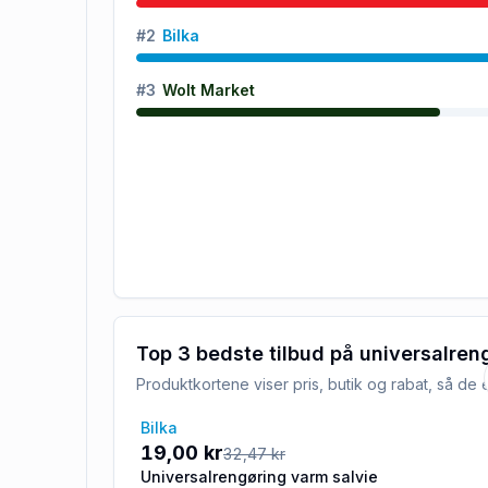
#
2
Bilka
#
3
Wolt Market
Top 3 bedste tilbud på
universalren
Produktkortene viser pris, butik og rabat, så d
Bilka
-41%
19,00 kr
32,47 kr
Universalrengøring varm salvie