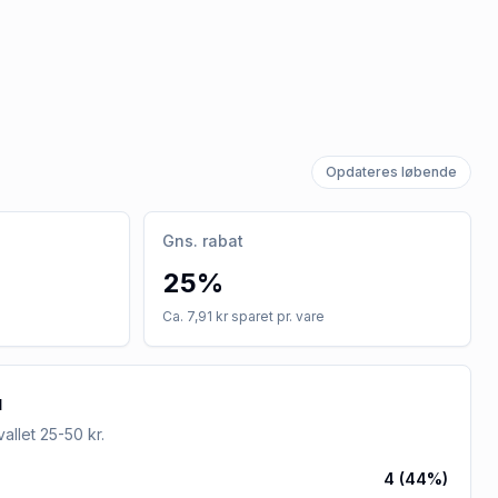
Opdateres løbende
Gns. rabat
25%
Ca. 7,91 kr sparet pr. vare
u
rvallet
25-50 kr
.
4
(
44
%)