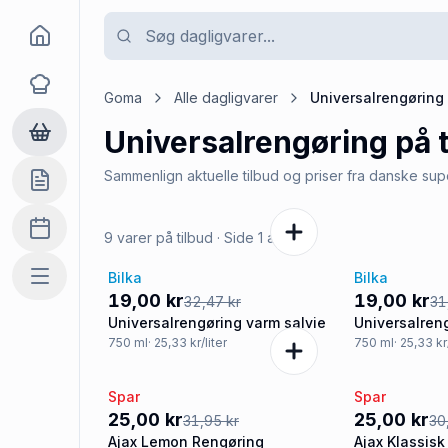
Goma
Opskrifter
Goma
Alle dagligvarer
Universalrengøring
Universalrengøring
på t
Dagligvarer
Sammenlign aktuelle tilbud og priser fra danske su
Indkøbslisten
Madplan
9 varer på tilbud
· Side
1
af
3
Bilka
Bilka
Mere
-41%
-40%
19,00 kr
19,00 kr
32,47 kr
31
Universalrengøring varm salvie
Universalren
750
ml
· 25,33 kr/liter
750
ml
· 25,33 kr
Spar
Spar
-22%
-19%
25,00 kr
25,00 kr
31,95 kr
30
Ajax Lemon Rengøring
Ajax Klassisk