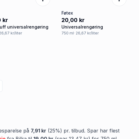
Føtex
 kr
20,00 kr
tuff universalrengøring
Universalrengøring
 26,67 kr/liter
750
ml
· 26,67 kr/liter
esparelse på
7,91 kr
(
25
%) pr. tilbud.
Spar
har flest
vie
fra
Bilka
til
19,00 kr
(spar
13,47 kr
)
for
750
ml