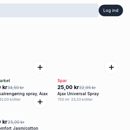
Log ind
arket
Spar
%
-24%
 kr
25,00 kr
34,50 kr
32,95 kr
salrengøring spray, Ajax
Ajax Universal Spray
 32,00 kr/liter
750
ml
· 33,33 kr/liter
ud
 kr
25,00 kr
omfort Jasm/cotton