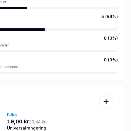
lbud
5
(
56
%)
0
(
0
%)
varer
0
(
0
%)
ge varianter
Bilka
-38%
19,00 kr
30,44 kr
Universalrengøring