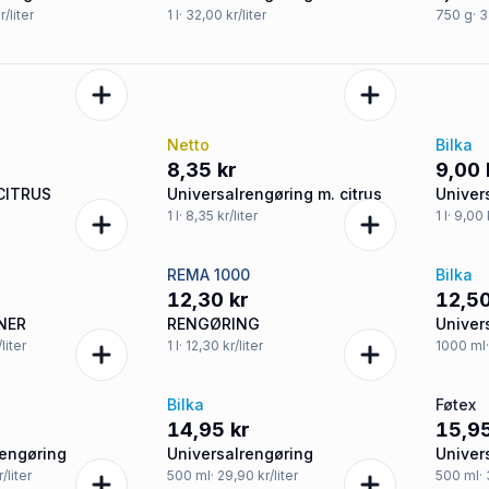
flowers, Ajax
r/liter
1
l
· 32,00 kr/liter
750
g
· 
Netto
Bilka
8,35 kr
9,00 
CITRUS
Universalrengøring m. citrus
Univer
1
l
· 8,35 kr/liter
1
l
· 9,00 
REMA 1000
Bilka
12,30 kr
12,50
NER
RENGØRING
Univer
Freshn
/liter
1
l
· 12,30 kr/liter
1000
ml
Bilka
Føtex
14,95 kr
15,95
rengøring
Universalrengøring
Univer
r/liter
500
ml
· 29,90 kr/liter
500
ml
·