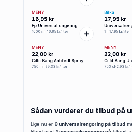
MENY
Bilka
16,95 kr
17,95 kr
Fp Universalrengøring
Universalren
Mediterrane
1000
ml
· 16,95 kr/liter
1
l
· 17,95 kr/liter
MENY
MENY
22,00 kr
22,00 kr
Cillit Bang Antifedt Spray
Cillit Bang U
750
ml
· 29,33 kr/liter
750
cl
· 2,93 kr/li
Sådan vurderer du tilbud på
u
Lige nu er
9
universalrengøring
på tilbud
me
tilbud med
4
universalrengøring
på tilbud
,
o