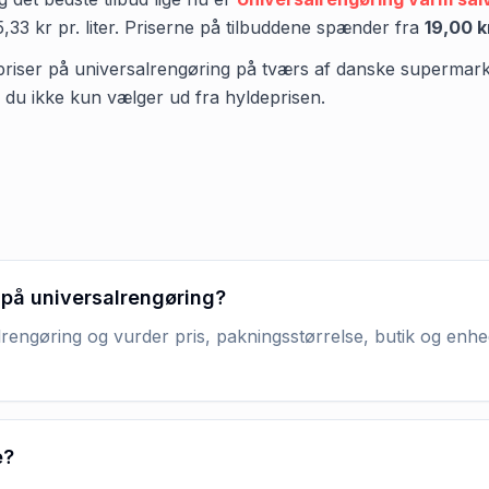
5,33 kr
pr.
liter
.
Priserne på tilbuddene spænder fra
19,00 k
 priser på universalrengøring på tværs af danske supermarkeder
å du ikke kun vælger ud fra hyldeprisen.
 på universalrengøring?
rengøring og vurder pris, pakningsstørrelse, butik og enhed
e?