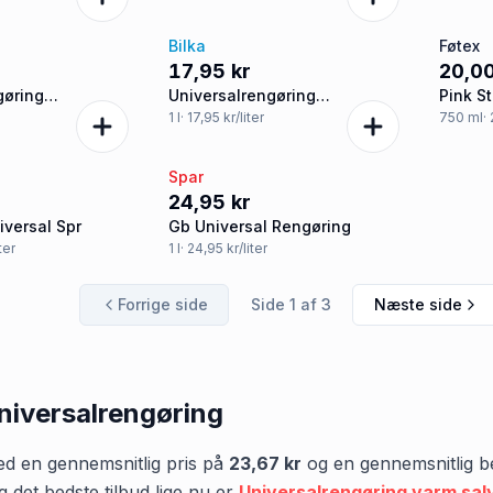
Bilka
Føtex
17,95 kr
20,00
gøring
Universalrengøring
Pink S
an Lavender
Mediterranean Red Flowers
1
l
· 17,95 kr/liter
750
ml
·
Spar
24,95 kr
niversal Spr
Gb Universal Rengøring
ter
1
l
· 24,95 kr/liter
Forrige side
Side
1
af
3
Næste side
niversalrengøring
d en gennemsnitlig pris på
23,67 kr
og en gennemsnitlig b
g det bedste tilbud lige nu er
Universalrengøring varm sal