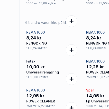
1000
ml
· 25,00 kr/liter
1000
ml
· 25,00 k
64 andre varer ikke på tilbud
REMA 1000
REMA 1000
8,24 kr
8,24 kr
RENGØRING
RENGØRING 
1
l
· 8,24 kr/liter
1
l
· 8,24 kr/liter
Føtex
REMA 1000
10,00 kr
12,28 kr
Universalrengøring
POWER CLEA
1
l
· 10,00 kr/liter
750
ml
· 16,37 kr
REMA 1000
Spar
12,95 kr
14,95 kr
POWER CLEANER
Fp Universal
750
ml
· 17,27 kr/liter
1000
ml
· 14,95 k