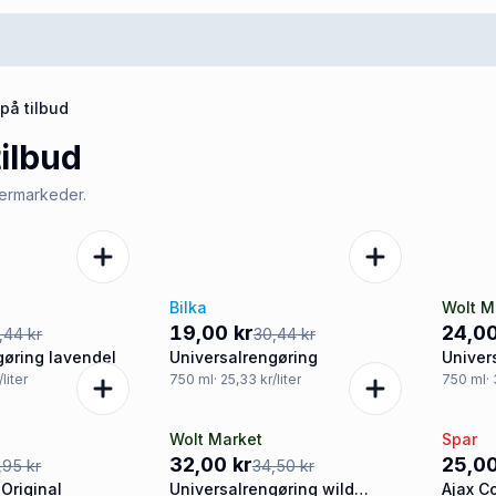
på tilbud
ilbud
permarkeder.
Bilka
Wolt M
-38%
-30
19,00 kr
24,00
,44 kr
30,44 kr
gøring lavendel
Universalrengøring
Univer
/liter
750
ml
· 25,33 kr/liter
750
ml
·
Wolt Market
Spar
-7%
Tilb
32,00 kr
25,00
,95 kr
34,50 kr
 Original
Universalrengøring wild
Ajax C