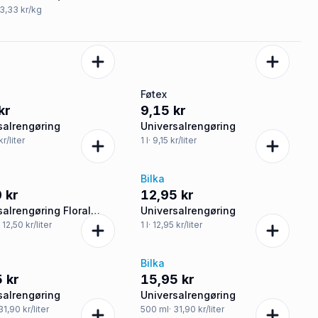
33,33 kr/kg
Føtex
kr
9,15 kr
salrengøring
Universalrengøring
kr/liter
1
l
· 9,15 kr/liter
Bilka
 kr
12,95 kr
salrengøring Floral
Universalrengøring
ess
· 12,50 kr/liter
1
l
· 12,95 kr/liter
Bilka
 kr
15,95 kr
salrengøring
Universalrengøring
 31,90 kr/liter
500
ml
· 31,90 kr/liter