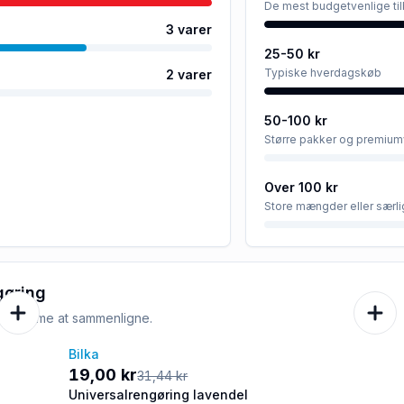
De mest budgetvenlige ti
3
varer
25-50 kr
Typiske hverdagskøb
2
varer
50-100 kr
Større pakker og premium
Over 100 kr
Store mængder eller særli
gøring
e er nemme at sammenligne.
Bilka
-40%
19,00 kr
31,44 kr
Universalrengøring lavendel