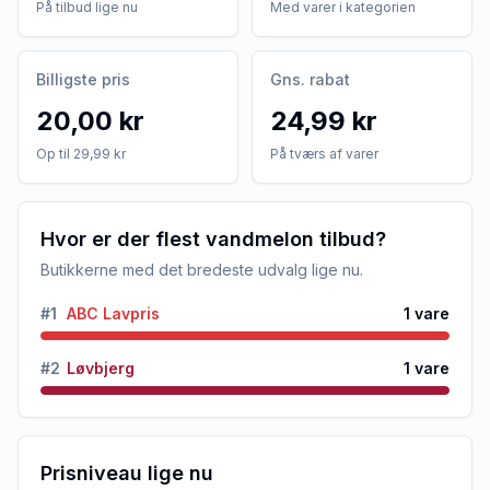
På tilbud lige nu
Med varer i kategorien
Billigste pris
Gns. rabat
20,00 kr
24,99 kr
Op til 29,99 kr
På tværs af varer
Hvor er der flest vandmelon tilbud?
Butikkerne med det bredeste udvalg lige nu.
#
1
ABC Lavpris
1
vare
#
2
Løvbjerg
1
vare
Prisniveau lige nu