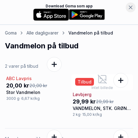
Download Goma som app
Goma
Alle dagligvarer
Vandmelon
på tilbud
Vandmelon
på tilbud
2 varer på tilbud
ABC Lavpris
Tilbud
Tilbud
20,00 kr
20,00 kr
Intet billede
Stor Vandmelon
Løvbjerg
3000
g
· 6,67 kr/kg
29,99 kr
29,99 kr
VANDMELON, STK. GRØN
MELON/RØDT FRUGTKØD
2
kg
· 15,00 kr/kg