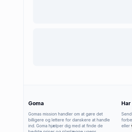
Goma
Har
Gomas mission handler om at gøre det
Send 
billigere og lettere for danskere at handle
forbe
ind. Goma hjælper dig med at finde de
eller
bedste priser og planlægge ugens