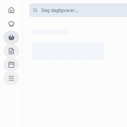
Goma
Opskrifter
Dagligvarer
Indkøbslisten
Madplan
Mere