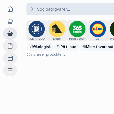
Goma
Dagligvarer - Sammenlign priser fra danske su
Opskrifter
Dagligvarer
REMA 1000
Netto
365discount
Lidl
Wo
Økologisk
På tilbud
Mine favoritbut
Indkøbslisten
Indlæser produkter...
Madplan
Mere