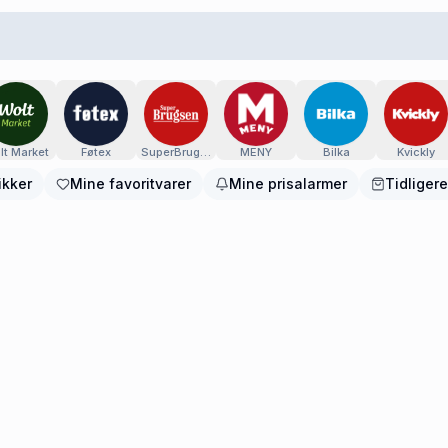
permarkeder
lt Market
Føtex
SuperBrugsen
MENY
Bilka
Kvickly
ikker
Mine favoritvarer
Mine prisalarmer
Tidligere